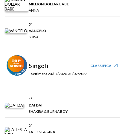
MILLION DOLLAR BABE
ANNA
5°
VANGELO
SHIVA
Singoli
arrow_outward
CLASSIFICA
Settimana 24/07/2026-30/07/2026
1°
DAI DAI
SHAKIRA & BURNA BOY
2°
LA TESTA GIRA