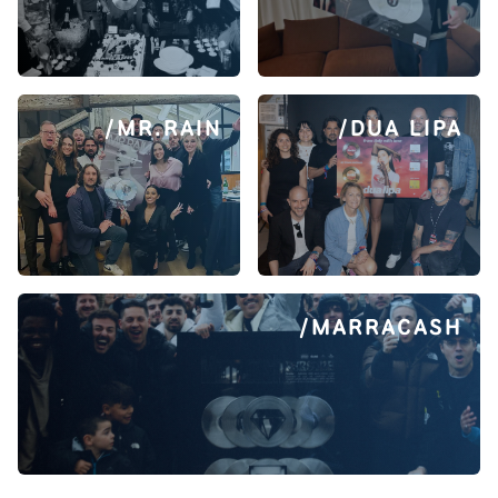
/MR.RAIN
/DUA LIPA
/MARRACASH