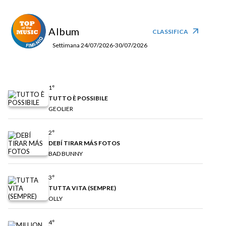
Album
arrow_outward
CLASSIFICA
Settimana 24/07/2026-30/07/2026
1°
TUTTO È POSSIBILE
GEOLIER
2°
DEBÍ TIRAR MÁS FOTOS
BAD BUNNY
3°
TUTTA VITA (SEMPRE)
OLLY
4°