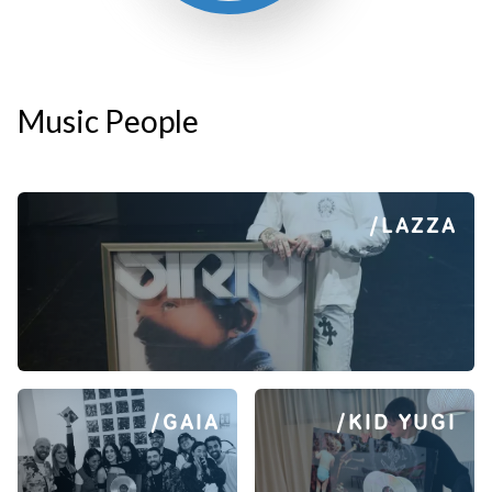
Music People
/LAZZA
/GAIA
/KID YUGI