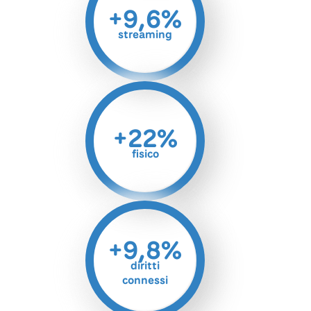
+9,6%
streaming
+22%
fisico
+9,8%
diritti
connessi