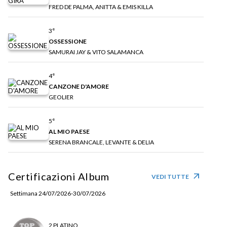
FRED DE PALMA, ANITTA & EMIS KILLA
3°
OSSESSIONE
SAMURAI JAY & VITO SALAMANCA
4°
CANZONE D'AMORE
GEOLIER
5°
AL MIO PAESE
SERENA BRANCALE, LEVANTE & DELIA
Certificazioni Album
arrow_outward
VEDI TUTTE
Settimana 24/07/2026-30/07/2026
2 PLATINO