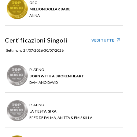
ORO
MILLION DOLLAR BABE
ANNA
Certificazioni Singoli
arrow_outward
VEDI TUTTE
Settimana 24/07/2026-30/07/2026
PLATINO
BORN WITH A BROKEN HEART
DAMIANO DAVID
PLATINO
LA TESTA GIRA
FRED DE PALMA, ANITTA & EMIS KILLA