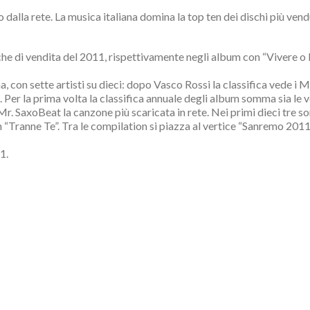
dalla rete. La musica italiana domina la top ten dei dischi più vendu
he di vendita del 2011, rispettivamente negli album con “Vivere o N
 con sette artisti su dieci: dopo Vasco Rossi la classifica vede i M
Per la prima volta la classifica annuale degli album somma sia le ven
r. SaxoBeat la canzone più scaricata in rete. Nei primi dieci tre son
 “Tranne Te”. Tra le compilation si piazza al vertice “Sanremo 201
1.