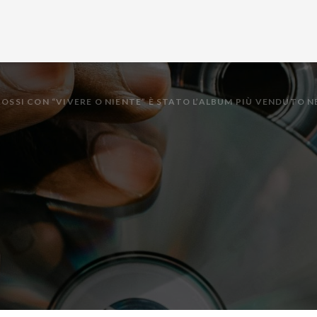
OSSI CON “VIVERE O NIENTE” È STATO L’ALBUM PIÙ VENDUTO N