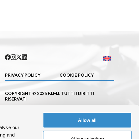
PRIVACY POLICY
COOKIE POLICY
COPYRIGHT © 2025 F.I.M.I. TUTTI I DIRITTI
RISERVATI
PUBBLICAZIONE ISCRITTA NEL REGISTRO DELLA
STAMPA DEL TRIBUNALE DI MILANO CON IL N.663
Allow all
DEL 23.11.2001
alyse our
C. F.10695620152 P.IVA 08288100962
ing and
Allow selection