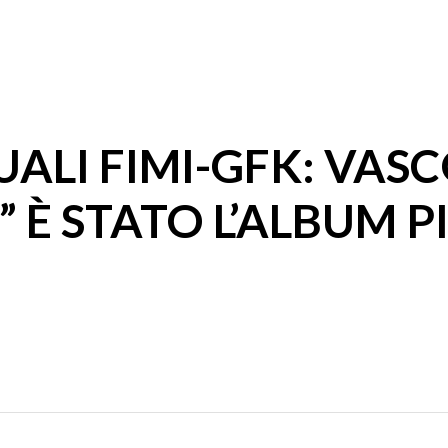
UALI FIMI-GFK: VAS
” È STATO L’ALBUM 