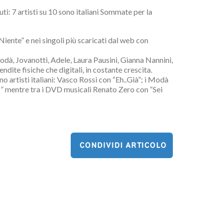
ti: 7 artisti su 10 sono italiani Sommate per la
iente” e nei singoli più scaricati dal web con
odà, Jovanotti, Adele, Laura Pausini, Gianna Nannini,
dite fisiche che digitali, in costante crescita.
o artisti italiani: Vasco Rossi con “Eh..Già”; i Modà
1” mentre tra i DVD musicali Renato Zero con “Sei
CONDIVIDI ARTICOLO