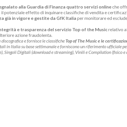
egnalato alla Guardia di Finanza quattro servizi online
che offr
l potenziale effetto di inquinare classifiche di vendita e certificaz
a già in vigore e gestite da GfK Italia
per monitorare ed escludere
ntegrità e trasparenza del servizio Top of the Music
relativo a
ulteriore azione fraudolenta.
 discografica e fornisce le classifiche
Top of The Music e le certificazion
igitali in Italia su base settimanale e forniscono un riferimento ufficiale 
e), Singoli Digitali (download e streaming), Vinili e Compilation (fisico e d