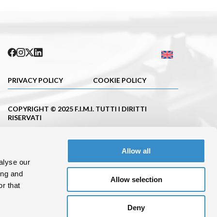
PRIVACY POLICY
COOKIE POLICY
COPYRIGHT © 2025 F.I.M.I. TUTTI I DIRITTI
RISERVATI
PUBBLICAZIONE ISCRITTA NEL REGISTRO DELLA
STAMPA DEL TRIBUNALE DI MILANO CON IL N.663
Allow all
DEL 23.11.2001
alyse our
C. F.10695620152 P.IVA 08288100962
ing and
Allow selection
r that
Deny