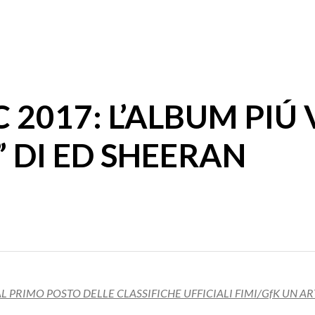
 2017: L’ALBUM PIÚ
÷” DI ED SHEERAN
L PRIMO POSTO DELLE CLASSIFICHE UFFICIALI FIMI/GfK UN A