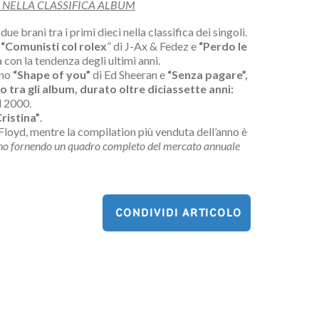
0 NELLA CLASSIFICA ALBUM
ue brani tra i primi dieci nella classifica dei singoli.
,
“Comunisti col rolex
” di J-Ax & Fedez e
“Perdo le
ità con la tendenza degli ultimi anni.
ono
“Shape of you”
di Ed Sheeran e
“Senza pagare”,
o tra gli album, durato oltre diciassette anni:
l 2000.
ristina”
.
Floyd, mentre la compilation più venduta dell’anno è
ll’anno fornendo un quadro completo del mercato annuale
CONDIVIDI ARTICOLO