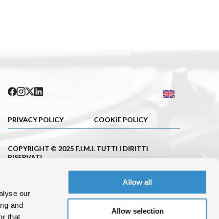
PRIVACY POLICY
COOKIE POLICY
COPYRIGHT © 2025 F.I.M.I. TUTTI I DIRITTI
RISERVATI
PUBBLICAZIONE ISCRITTA NEL REGISTRO DELLA
Allow all
STAMPA DEL TRIBUNALE DI MILANO CON IL N.663
DEL 23.11.2001
alyse our
ing and
C. F.10695620152 P.IVA 08288100962
Allow selection
r that