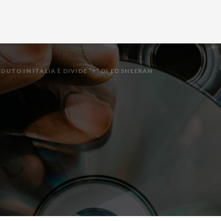
DUTO IN ITALIA È DIVIDE “÷” DI ED SHEERAN