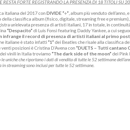
 RESTA FORTE REGISTRANDO LA PRESENZA DI 18 TITOLI SU 2
ca italiana del 2017 con
DIVIDE “÷”
, album più venduto dell’anno, e d
della classifica album (fisico, digitale, streaming free e premium)
egistra un’elevata presenza di artisti italiani, 17 in totale, in continu
mina
“Despacito”
di Luis Fonsi featuring Daddy Yankee, a cui segu
 infrange il record di presenza di artisti italiani al primo post
e italiane è stato infatti
“1”
dei Beatles che risale alla classifica de
e venti posizioni è Cristina D’Avena con
“DUETS – Tutti cantano C
ei vinili in Italia troviamo
“The dark side of the moon”
dei Pink 
o le uniche che riportano i dati di vendita di tutte le 52 settimane de
a in streaming sono inclusi per tutte le 52 settimane.