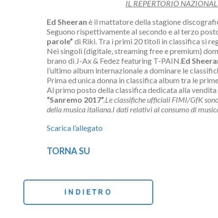
IL REPERTORIO NAZIONALE
Ed Sheeran
è il mattatore della stagione discografi
Seguono rispettivamente al secondo e al terzo posto 
parole”
di Riki. Tra i primi 20 titoli in classifica si r
Nei singoli (digitale, streaming free e premium) do
brano di J-Ax & Fedez featuring T-PAIN.
Ed Sheeran
l’ultimo album internazionale a dominare le classifich
Prima ed unica donna in classifica album tra le prim
Al primo posto della classifica dedicata alla vendita d
“Sanremo 2017”.
Le classifiche ufficiali FIMI/GfK son
della musica italiana.
I dati relativi al consumo di music
Scarica l’allegato
TORNA SU
INDIETRO