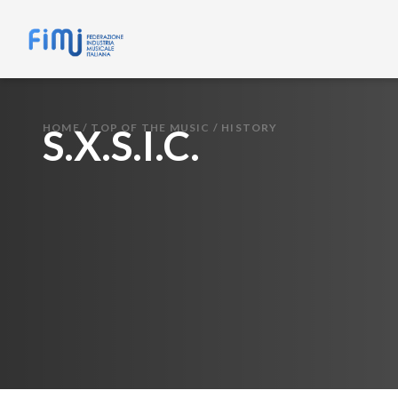
HOME
S.X.S.I.C.
/
TOP OF THE MUSIC
/
HISTORY