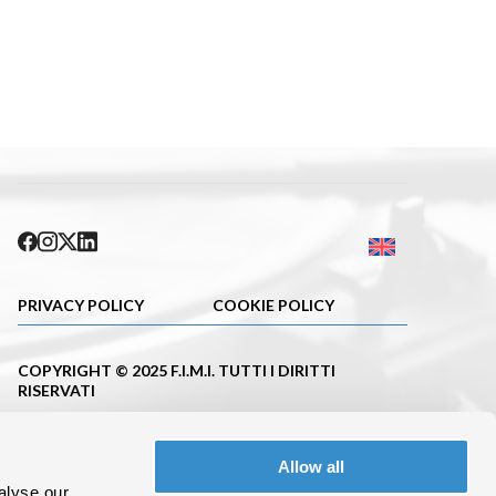
PRIVACY POLICY
COOKIE POLICY
COPYRIGHT © 2025 F.I.M.I. TUTTI I DIRITTI
RISERVATI
PUBBLICAZIONE ISCRITTA NEL REGISTRO DELLA
STAMPA DEL TRIBUNALE DI MILANO CON IL N.663
Allow all
DEL 23.11.2001
alyse our