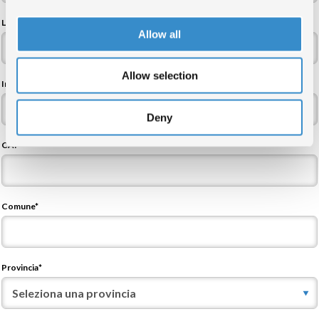
Legale rappresentante*
Allow all
Allow selection
Indirizzo sede legale / Residenza*
Deny
CAP*
Comune*
Provincia*