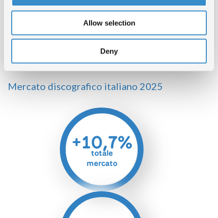
Allow selection
Deny
Mercato discografico italiano 2025
+10,7%
totale
mercato