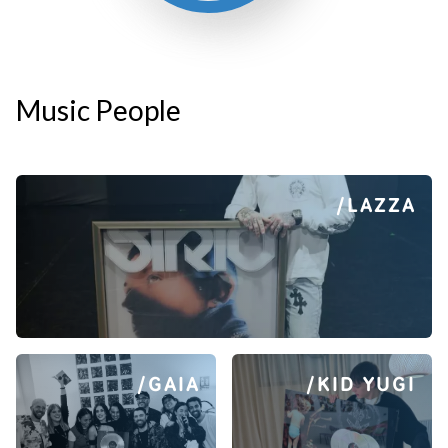
Music People
/LAZZA
/GAIA
/KID YUGI