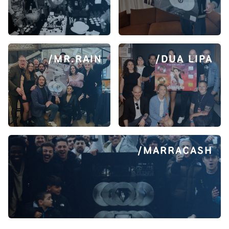
/MR.RAIN
/DUA LIPA
/MARRACASH