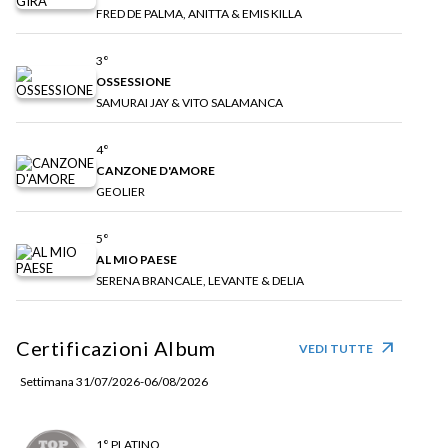
FRED DE PALMA, ANITTA & EMIS KILLA
3°
OSSESSIONE
SAMURAI JAY & VITO SALAMANCA
4°
CANZONE D'AMORE
GEOLIER
5°
AL MIO PAESE
SERENA BRANCALE, LEVANTE & DELIA
Certificazioni Album
arrow_outward
VEDI TUTTE
Settimana 31/07/2026-06/08/2026
1° PLATINO