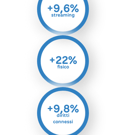
+9,6%
streaming
+22%
fisico
+9,8%
diritti
connessi