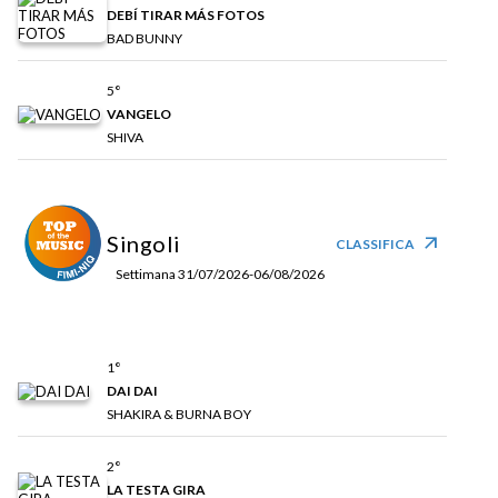
DEBÍ TIRAR MÁS FOTOS
BAD BUNNY
5°
VANGELO
SHIVA
Singoli
arrow_outward
CLASSIFICA
Settimana 31/07/2026-06/08/2026
1°
DAI DAI
SHAKIRA & BURNA BOY
2°
LA TESTA GIRA