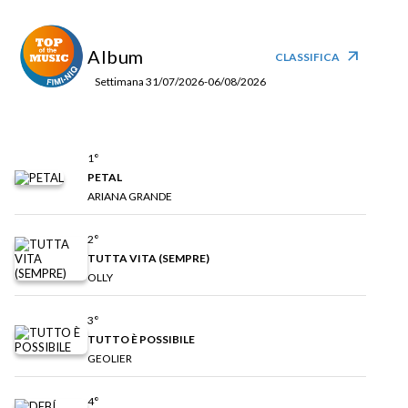
Album
arrow_outward
CLASSIFICA
Settimana 31/07/2026-06/08/2026
1°
PETAL
ARIANA GRANDE
2°
TUTTA VITA (SEMPRE)
OLLY
3°
TUTTO È POSSIBILE
GEOLIER
4°