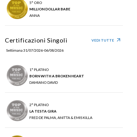
5° ORO
MILLION DOLLAR BABE
ANNA
Certificazioni Singoli
arrow_outward
VEDI TUTTE
Settimana 31/07/2026-06/08/2026
1° PLATINO
BORN WITH A BROKEN HEART
DAMIANO DAVID
2° PLATINO
LA TESTA GIRA
FRED DE PALMA, ANITTA & EMIS KILLA