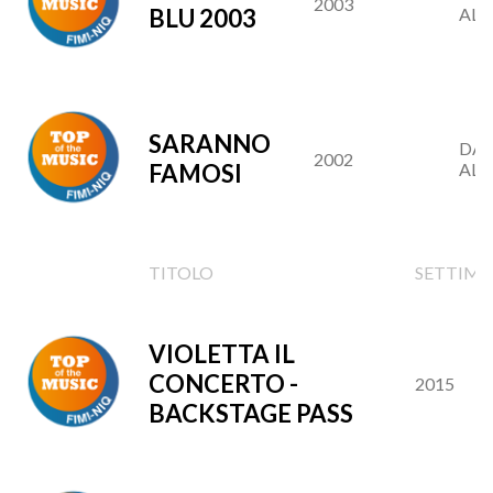
2003
BLU 2003
AL 2
SARANNO
DAL
2002
FAMOSI
AL 2
TITOLO
SETTIM
VIOLETTA IL
CONCERTO -
2015
BACKSTAGE PASS