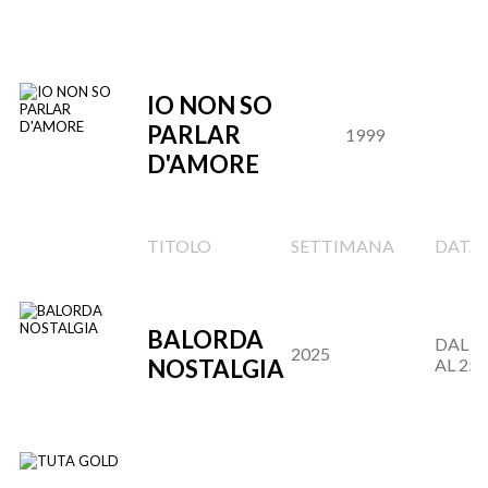
IO NON SO
PARLAR
1999
D'AMORE
TITOLO
SETTIMANA
DATA
BALORDA
DAL 27
2025
NOSTALGIA
AL 25.