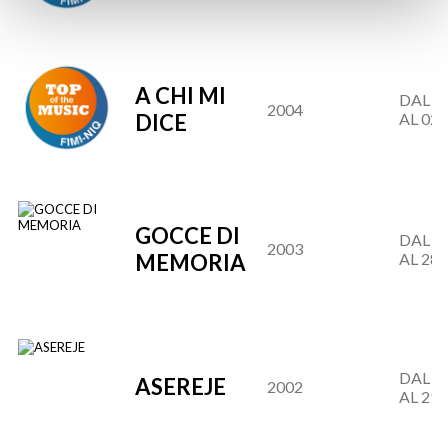
A CHI MI
DAL 29
2004
DICE
AL 02.
GOCCE DI
DAL 30
2003
MEMORIA
AL 28.
DAL 31
ASEREJE
2002
AL 29.