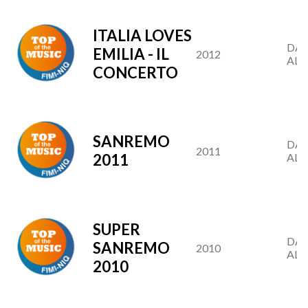
ITALIA LOVES
DAL
EMILIA - IL
2012
AL 3
CONCERTO
SANREMO
DAL
2011
2011
AL 0
SUPER
DAL
SANREMO
2010
AL 2
2010