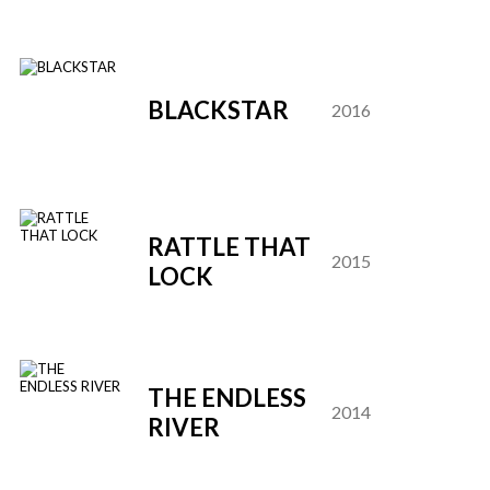
D
BLACKSTAR
2016
A
RATTLE THAT
D
2015
LOCK
A
THE ENDLESS
D
2014
RIVER
A