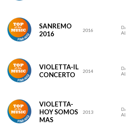
SANREMO
DAL
2016
2016
AL 2
VIOLETTA-IL
DAL
2014
CONCERTO
AL 2
VIOLETTA-
DAL
HOY SOMOS
2013
AL 2
MAS