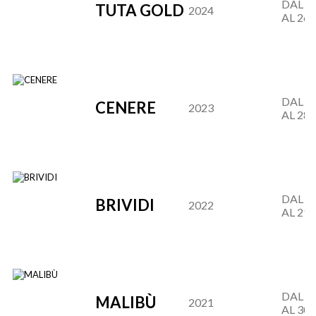
DAL 29
TUTA GOLD
2024
AL 26.
DAL 30
CENERE
2023
AL 28.
DAL 31
BRIVIDI
2022
AL 29.
DAL 01
MALIBÙ
2021
AL 30.