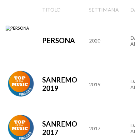
TITOLO
SETTIMANA
DA
DAL
PERSONA
2020
AL 3
SANREMO
DAL
2019
2019
AL 2
SANREMO
DAL
2017
2017
AL 2