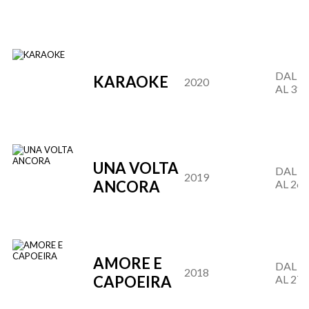
DAL 27
KARAOKE
2020
AL 31.
UNA VOLTA
DAL 28
2019
ANCORA
AL 26.
AMORE E
DAL 29
2018
CAPOEIRA
AL 27.