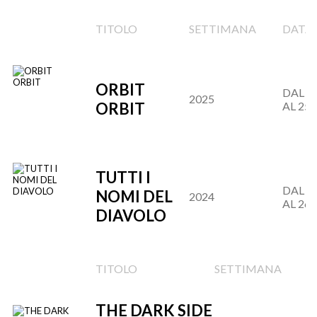
TITOLO
SETTIMANA
DATA
ORBIT
DAL 27
2025
ORBIT
AL 25.
TUTTI I
DAL 29
NOMI DEL
2024
AL 26.
DIAVOLO
TITOLO
SETTIMANA
D
THE DARK SIDE