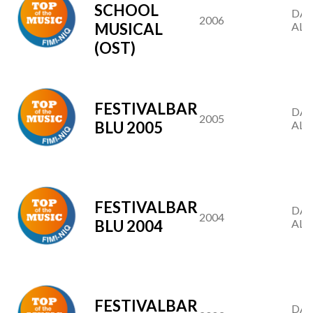
SCHOOL
DAL
2006
MUSICAL
AL 3
(OST)
FESTIVALBAR
DAL
2005
BLU 2005
AL 0
FESTIVALBAR
DAL
2004
BLU 2004
AL 0
FESTIVALBAR
DAL