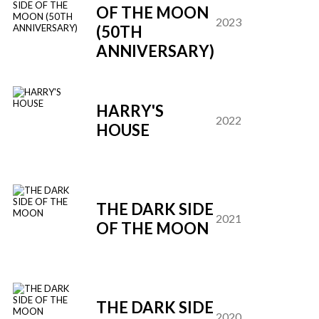
OF THE MOON
D
2023
(50TH
A
ANNIVERSARY)
HARRY'S
D
2022
HOUSE
A
THE DARK SIDE
D
2021
OF THE MOON
A
THE DARK SIDE
D
2020