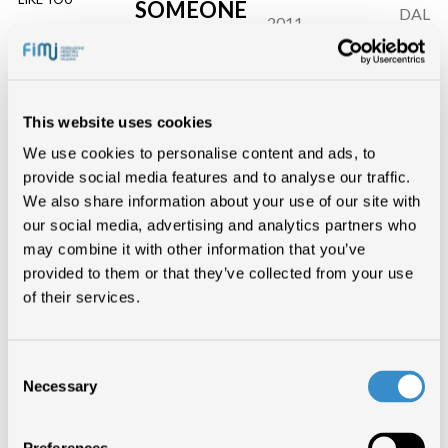
SOMEONE
DAL 27
2011
LIKE YOU
AL 01.
This website uses cookies
WAKA
DAL 28
We use cookies to personalise content and ads, to
2010
WAKA
AL 26.
provide social media features and to analyse our traffic.
We also share information about your use of our site with
our social media, advertising and analytics partners who
may combine it with other information that you’ve
provided to them or that they’ve collected from your use
DOMANI
DAL 29
of their services.
2009
21.04.2009
AL 27.
Consent
Necessary
Selection
DAL 31
A TE
2008