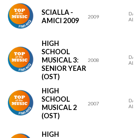
SCIALLA -
DAL
2009
AMICI 2009
AL 2
HIGH
SCHOOL
DAL
MUSICAL 3:
2008
AL 2
SENIOR YEAR
(OST)
HIGH
SCHOOL
DAL
2007
MUSICAL 2
AL 3
(OST)
HIGH