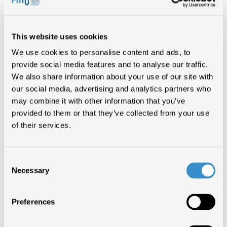
16/06/2026
This website uses cookies
Confindustria Cultura Italia: “Serve
We use cookies to personalise content and ads, to
provide social media features and to analyse our traffic.
una politica industriale. La cultura è
We also share information about your use of our site with
crescita, occupazione e
our social media, advertising and analytics partners who
competitività”
may combine it with other information that you’ve
provided to them or that they’ve collected from your use
11/06/2026
of their services.
FIMI partecipa agli Stati Industriali
Consent
della Cultura 2026
Necessary
Selection
08/06/2026
Preferences
Cresce il tempo dedicato alla musica