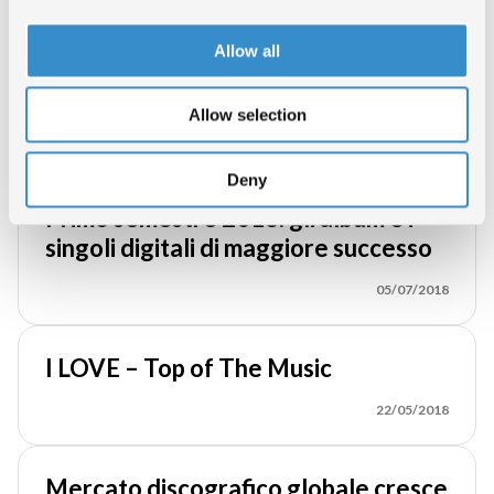
Il mercato discografico italiano
Allow all
cresce del 3,7% nei primi sei mesi del
2018
Allow selection
26/07/2018
Deny
Primo semestre 2018: gli album e i
singoli digitali di maggiore successo
05/07/2018
I LOVE – Top of The Music
22/05/2018
Mercato discografico globale cresce