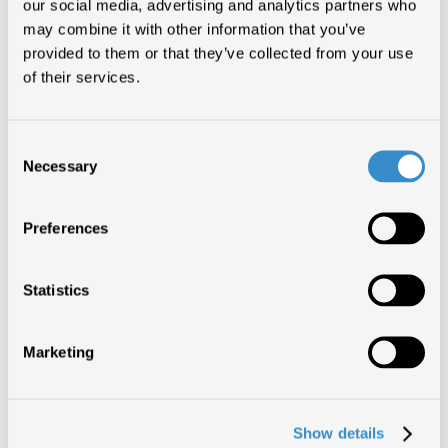
our social media, advertising and analytics partners who
may combine it with other information that you’ve
Top of The Music: gli Album e i
provided to them or that they’ve collected from your use
Singoli di maggiore successo del
of their services.
primo semestre del 2019
04/07/2019
Consent
Necessary
Selection
Mercato discografico globale cresce
Preferences
del 9,7%
02/04/2019
Statistics
Direttiva sul Copyright: favorevole
Marketing
quasi il 90% degli italiani
06/09/2018
Show details