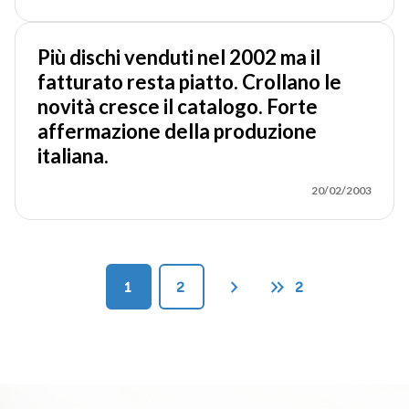
Più dischi venduti nel 2002 ma il
fatturato resta piatto. Crollano le
novità cresce il catalogo. Forte
affermazione della produzione
italiana.
20/02/2003
chevron_right
keyboard_double_arrow_right
1
2
2