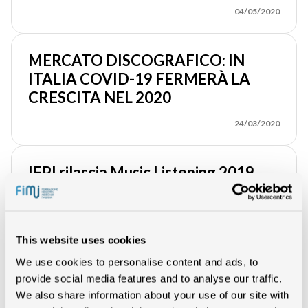
04/05/2020
MERCATO DISCOGRAFICO: IN
ITALIA COVID-19 FERMERÀ LA
CRESCITA NEL 2020
24/03/2020
IFPI rilascia Music Listening 2019
25/09/2019
This website uses cookies
Nei primi sei mesi del 2019 il mercato
We use cookies to personalise content and ads, to
italiano cresce del 5%
provide social media features and to analyse our traffic.
06/08/2019
We also share information about your use of our site with