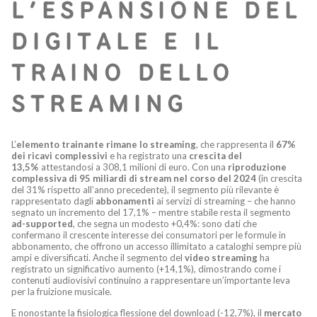
L’ESPANSIONE DEL
DIGITALE E IL
TRAINO DELLO
STREAMING
L’
elemento trainante rimane lo streaming
, che rappresenta il
67%
dei ricavi complessivi
e ha registrato una
crescita del
13,5%
attestandosi a 308,1 milioni di euro. Con una
riproduzione
complessiva di 95 miliardi di stream nel corso del 2024
(in crescita
del 31% rispetto all’anno precedente), il segmento più rilevante è
rappresentato dagli
abbonamenti
ai servizi di streaming – che hanno
segnato un incremento del 17,1% – mentre stabile resta il segmento
ad-supported
, che segna un modesto +0,4%: sono dati che
confermano il crescente interesse dei consumatori per le formule in
abbonamento, che offrono un accesso illimitato a cataloghi sempre più
ampi e diversificati. Anche il segmento del
video streaming
ha
registrato un significativo aumento (+14,1%), dimostrando come i
contenuti audiovisivi continuino a rappresentare un’importante leva
per la fruizione musicale.
E nonostante la fisiologica flessione del download (-12,7%), il
mercato