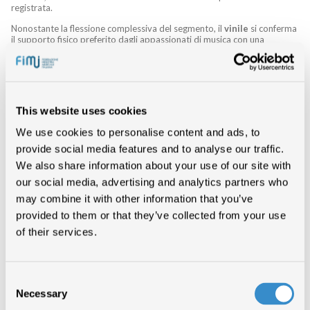
registrata.
Nonostante la flessione complessiva del segmento, il
vinile
si conferma
il supporto fisico preferito dagli appassionati di musica con una
crescita del 6,8%
(38,9 milioni di euro): si tratta del sesto anno
consecutivo di crescita per il formato che colloca l’
Italia come ottavo
mercato a livello globale
.
This website uses cookies
We use cookies to personalise content and ads, to
TREND INVERTITI
provide social media features and to analyse our traffic.
PER DIRITTI
We also share information about your use of our site with
our social media, advertising and analytics partners who
CONNESSI E
may combine it with other information that you’ve
provided to them or that they’ve collected from your use
SINCRONIZZAZIONI
of their services.
Anche il segmento dei
diritti connessi
ha registrato un
aumento del
Consent
2,6%
, raggiungendo un valore di 74,8 milioni di euro e ricoprendo il
Necessary
Selection
16% dei ricavi complessivi, rappresentando di fatto
la seconda fonte
di ricavi del mercato discografico dopo lo streaming
.