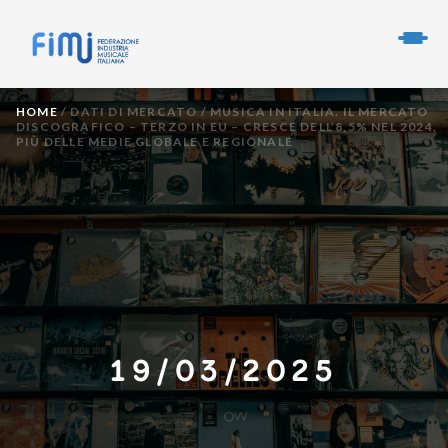
HOME
/
DATI DI MERCATO
/
MUSICA IN ITALIA. IL MERCATO
DISCOGRAFICO – TERZO IN EU – CRESCE DELL’8,5% NEL 2024,
PIÙ DELLE MEDIE GLOBALE E REGIONALE
19/03/2025