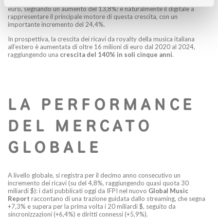
dall’estero
, che nel 2024 hanno raggiunto un totale di 27,95 milioni di
euro, segnando un aumento del 13,8%: è naturalmente il digitale a
rappresentare il principale motore di questa crescita, con un
importante incremento del 24,4%.
In prospettiva, la crescita dei ricavi da royalty della musica italiana
all’estero è aumentata di oltre 16 milioni di euro dal 2020 al 2024,
raggiungendo una
crescita del 140% in soli cinque anni
.
LA PERFORMANCE
DEL MERCATO
GLOBALE
A livello globale, si registra per il decimo anno consecutivo un
incremento dei ricavi (su del 4,8%, raggiungendo quasi quota 30
miliardi $): i dati pubblicati oggi da IFPI nel nuovo
Global Music
Report
raccontano di una trazione guidata dallo streaming, che segna
+7,3% e supera per la prima volta i 20 miliardi $, seguito da
sincronizzazioni (+6,4%) e diritti connessi (+5,9%).