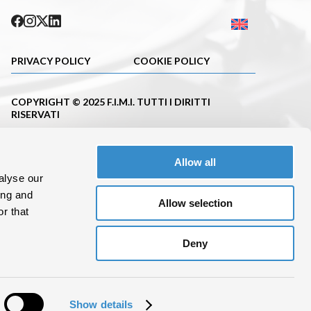
PRIVACY POLICY
COOKIE POLICY
COPYRIGHT © 2025 F.I.M.I. TUTTI I DIRITTI
RISERVATI
PUBBLICAZIONE ISCRITTA NEL REGISTRO DELLA
STAMPA DEL TRIBUNALE DI MILANO CON IL N.663
Allow all
DEL 23.11.2001
alyse our
C. F.10695620152 P.IVA 08288100962
ing and
Allow selection
r that
Deny
Show details