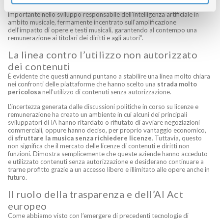
formati
utilizzando cataloghi autorizzati. Questo segna un passo
importante nello sviluppo responsabile dell’intelligenza artificiale in
ambito musicale, fermamente incentrato sull’amplificazione
dell’impatto di opere e testi musicali, garantendo al contempo una
remunerazione ai titolari dei diritti e agli autori”.
La linea contro l’utilizzo non autorizzato
dei contenuti
È evidente che questi annunci puntano a stabilire una linea molto chiara
nei confronti delle piattaforme che hanno scelto una
strada molto
pericolosa
nell’utilizzo di contenuti senza autorizzazione.
L’incertezza generata dalle discussioni politiche in corso su licenze e
remunerazione ha creato un ambiente in cui alcuni dei principali
sviluppatori di IA hanno ritardato o rifiutato di avviare negoziazioni
commerciali, oppure hanno deciso, per proprio vantaggio economico,
di
sfruttare la musica senza richiedere licenze
. Tuttavia, questo
non significa che il mercato delle licenze di contenuti e diritti non
funzioni. Dimostra semplicemente che queste aziende hanno acceduto
e utilizzato contenuti senza autorizzazione e desiderano continuare a
trarne profitto grazie a un accesso libero e illimitato alle opere anche in
futuro.
Il ruolo della trasparenza e dell’AI Act
europeo
Come abbiamo visto con l’emergere di precedenti tecnologie di