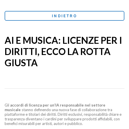
INDIETRO
AI E MUSICA: LICENZE PER I
DIRITTI, ECCO LA ROTTA
GIUSTA
Gli
accordi di licenza per un’IA responsabile nel settore
musicale
stanno definendo una nuova fase di collaborazione tra
piattaforme e titolari dei diritti. Diritti esclusivi, responsabilità chiare e
trasparenza diventano i cardini per sviluppare prodotti affidabili, con
benefici misurabili per artisti, autori e pubblico.