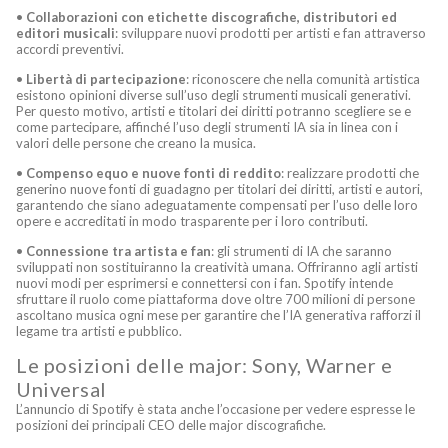
•
Collaborazioni con etichette discografiche, distributori ed
editori musicali
: sviluppare nuovi prodotti per artisti e fan attraverso
accordi preventivi.
•
Libertà di partecipazione
: riconoscere che nella comunità artistica
esistono opinioni diverse sull’uso degli strumenti musicali generativi.
Per questo motivo, artisti e titolari dei diritti potranno scegliere se e
come partecipare, affinché l’uso degli strumenti IA sia in linea con i
valori delle persone che creano la musica.
•
Compenso equo e nuove fonti di reddito
: realizzare prodotti che
generino nuove fonti di guadagno per titolari dei diritti, artisti e autori,
garantendo che siano adeguatamente compensati per l’uso delle loro
opere e accreditati in modo trasparente per i loro contributi.
•
Connessione tra artista e fan
: gli strumenti di IA che saranno
sviluppati non sostituiranno la creatività umana. Offriranno agli artisti
nuovi modi per esprimersi e connettersi con i fan. Spotify intende
sfruttare il ruolo come piattaforma dove oltre 700 milioni di persone
ascoltano musica ogni mese per garantire che l’IA generativa rafforzi il
legame tra artisti e pubblico.
Le posizioni delle major: Sony, Warner e
Universal
L’annuncio di Spotify è stata anche l’occasione per vedere espresse le
posizioni dei principali CEO delle major discografiche.