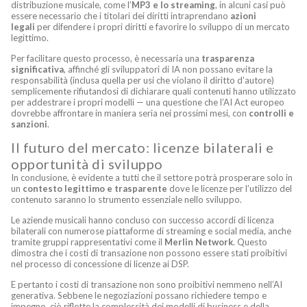
distribuzione musicale, come l’
MP3 e lo streaming
, in alcuni casi può
essere necessario che i titolari dei diritti intraprendano
azioni
legali
per difendere i propri diritti e favorire lo sviluppo di un mercato
legittimo.
Per facilitare questo processo, è necessaria una
trasparenza
significativa
, affinché gli sviluppatori di IA non possano evitare la
responsabilità (inclusa quella per usi che violano il diritto d’autore)
semplicemente rifiutandosi di dichiarare quali contenuti hanno utilizzato
per addestrare i propri modelli — una questione che l’AI Act europeo
dovrebbe affrontare in maniera seria nei prossimi mesi, con
controlli e
sanzioni
.
Il futuro del mercato: licenze bilaterali e
opportunità di sviluppo
In conclusione, è evidente a tutti che il settore potrà prosperare solo in
un
contesto legittimo e trasparente
dove le licenze per l’utilizzo del
contenuto saranno lo strumento essenziale nello sviluppo.
Le aziende musicali hanno concluso con successo accordi di licenza
bilaterali con numerose piattaforme di streaming e social media, anche
tramite gruppi rappresentativi come il
Merlin Network
. Questo
dimostra che i costi di transazione non possono essere stati proibitivi
nel processo di concessione di licenze ai DSP.
E pertanto i costi di transazione non sono proibitivi nemmeno nell’AI
generativa. Sebbene le negoziazioni possano richiedere tempo e
impegno, ciò riflette la complessità dei modelli di business e della