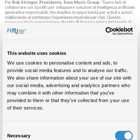
Per
Rob Stringer, Presidente, Sony Music Group
: “Siamo lieti di
collaborare con Spotify per sviluppare soluzioni di intelligenza artificiale
generativa responsabili, che amplino le opportunità per artisti e autori,
migliorando al contempo l’esperienza musicale per i fan. Questo
riconosce che la
concessione diretta di licenze prima del lancio
di
nuovi prodotti è l’unico modo appropriato per svilupparli, e dimostra
come un mercato che funziona correttamente porti benefici a tutti gli
attori dell’ecosistema e alimenti l’innovazione”.
“Ci siamo sempre concentrati sul garantire che l’intelligenza artificiale
sia
al servizio di artisti e autori, e non contro di loro
. Questo
This website uses cookies
significa collaborare con partner che comprendano la necessità di nuovi
accordi di licenza per l’IA, che tutelino e compensino i titolari dei diritti e
We use cookies to personalise content and ads, to
la comunità creativa. Sosteniamo le linee guida responsabili di Spotify
provide social media features and to analyse our traffic.
sull’IA e accogliamo con entusiasmo l’opportunità di plasmare insieme il
futuro,” è stato invece il commento di
Robert Kyncl, CEO, Warner
We also share information about your use of our site with
Music Group
.
our social media, advertising and analytics partners who
La visione di Universal Music Group sull’AI
may combine it with other information that you’ve
generativa
provided to them or that they’ve collected from your use
Sir Lucian Grainge, Presidente e CEO, Universal Music Group
ha
of their services.
confermato la linea che proprio di recente aveva espresso in un lungo
memo aziendale riportato dai media: “Da diversi anni stiamo portando
avanti iniziative con i nostri partner per mettere gli artisti al centro del
dibattito sull’intelligenza artificiale generativa, e abbiamo concluso
Consent
accordi Artist-Centric che stabiliscono nuovi strumenti innovativi per
Necessary
cogliere le opportunità offerte da questa tecnologia rivoluzionaria”.
Selection