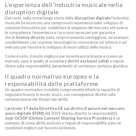
L’esperienza dell’industria musicale nella
disruption digitale
Del resto, nella ormai lunga storia della
disruption digitale
l’industria
musicale ha mostrato una comprovata esperienza nello sviluppo di
soluzioni innovative per soddisfare le esigenze del mercato attraverso
le competenze, l’esperienza e i processi necessari per garantire
che le
licenze dirette
siano reciprocamente vantaggiose, ad esempio
condividendo con i partner tecnologici le conoscenze sul settore e sul
mercato per favorire lo sviluppo di nuovi utilizzi della musica.
Come è noto, il modo migliore per incentivare le licenze e creare un
mercato sano è quello di sostenere
diritti esclusivi solidi
e regole
chiare sulla responsabilità, garantendo al contempo certezza giuridica.
Il quadro normativo europeo e la
responsabilità delle piattaforme
Un quadro normativo instabile compromette infatti la capacità di
negoziare licenze in modo sicuro, con conseguenze dirette sulla
remunerazione dei titolari dei diritti.
L’
articolo 17 della
Direttiva UE sul diritto d’autore nel mercato
unico digitale (DSM)
del 2019 che ha chiarito la responsabilità
degli
OCSSP (Online Content Sharing Service Providers)
è un
esempio di come diritti esclusivi e regole di responsabilità siano le
condizioni migliori per favorire le licenze.