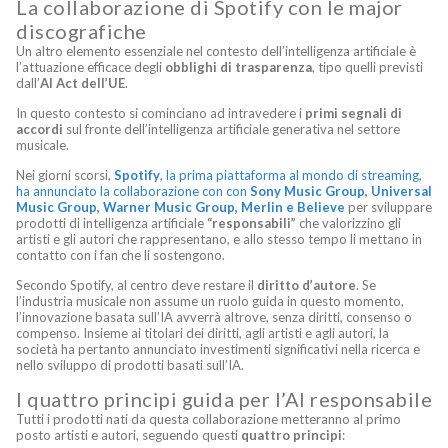
La collaborazione di Spotify con le major
discografiche
Un altro elemento essenziale nel contesto dell’intelligenza artificiale è
l’attuazione efficace degli
obblighi di trasparenza
, tipo quelli previsti
dall’
AI Act dell’UE
.
In questo contesto si cominciano ad intravedere i
primi segnali di
accordi
sul fronte dell’intelligenza artificiale generativa nel settore
musicale.
Nei giorni scorsi,
Spotify
, la prima piattaforma al mondo di streaming,
ha annunciato la collaborazione con con
Sony Music Group, Universal
Music Group, Warner Music Group, Merlin e Believe
per sviluppare
prodotti di intelligenza artificiale
“responsabili”
che valorizzino gli
artisti e gli autori che rappresentano, e allo stesso tempo li mettano in
contatto con i fan che li sostengono.
Secondo Spotify, al centro deve restare il
diritto d’autore
. Se
l’industria musicale non assume un ruolo guida in questo momento,
l’innovazione basata sull’IA avverrà altrove, senza diritti, consenso o
compenso. Insieme ai titolari dei diritti, agli artisti e agli autori, la
società ha pertanto annunciato investimenti significativi nella ricerca e
nello sviluppo di prodotti basati sull’IA.
I quattro principi guida per l’AI responsabile
Tutti i prodotti nati da questa collaborazione metteranno al primo
posto artisti e autori, seguendo questi
quattro principi
: