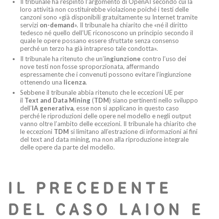
Il tribunale ha respinto l’argomento di OpenAI secondo cui la
loro attività non costituirebbe violazione poiché i testi delle
canzoni sono «già disponibili gratuitamente su Internet tramite
servizi
on-demand
». Il tribunale ha chiarito che «né il diritto
tedesco né quello dell’UE riconoscono un principio secondo il
quale le opere possano essere sfruttate senza consenso
perché un terzo ha già intrapreso tale condotta».
Il tribunale ha ritenuto che un’
ingiunzione
contro l’uso dei
nove testi non fosse sproporzionata, affermando
espressamente che i convenuti possono evitare l’ingiunzione
ottenendo una
licenza
.
Sebbene il tribunale abbia ritenuto che le eccezioni UE per
il
Text and Data Mining
(
TDM
) siano pertinenti nello sviluppo
dell’
IA generativa
, esse non si applicano in questo caso
perché le riproduzioni delle opere nel modello e negli output
vanno oltre l’ambito delle eccezioni. Il tribunale ha chiarito che
le eccezioni
TDM
si limitano all’estrazione di informazioni ai fini
del text and data mining, ma non alla riproduzione integrale
delle opere da parte del modello.
IL PRECEDENTE
DEL CASO LAION E