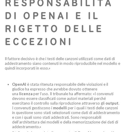
RESPONSABILITÀ
DI OPENAI E IL
RIGETTO DELLE
ECCEZIONI
Il fattore decisivo è che i testi delle canzoni utilizzati come dati di
addestramento siano contenuti in modo riproducibile nel modello e
quindi incorporati in esso.»
OpenAI
è stata ritenuta responsabile delle violazioni e il
giudice ha espresso che avrebbe dovuto ottenere
una
licenza
per l’uso. Il tribunale ha affermato: «I convenuti
devono essere classificati come autori materiali perché
esercitano il controllo sulla riproduzione attraverso gli
output
.
I convenuti gestiscono i
modelli
per i quali i testi delle canzoni
in questione sono stati selezionati come dati di addestramento
e con i quali sono stati addestrati. Sono responsabili
dell’architettura dei modelli e della memorizzazione dei dati di
addestramento.»