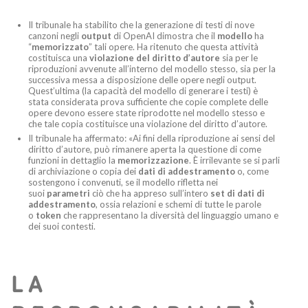
Il tribunale ha stabilito che la generazione di testi di nove
canzoni negli
output
di OpenAI dimostra che il
modello
ha
“
memorizzato
” tali opere. Ha ritenuto che questa attività
costituisca una
violazione del diritto d’autore
sia per le
riproduzioni avvenute all’interno del modello stesso, sia per la
successiva messa a disposizione delle opere negli output.
Quest’ultima (la capacità del modello di generare i testi) è
stata considerata prova sufficiente che copie complete delle
opere devono essere state riprodotte nel modello stesso e
che tale copia costituisce una violazione del diritto d’autore.
Il tribunale ha affermato: «Ai fini della riproduzione ai sensi del
diritto d’autore, può rimanere aperta la questione di come
funzioni in dettaglio la
memorizzazione
. È irrilevante se si parli
di archiviazione o copia dei
dati di addestramento
o, come
sostengono i convenuti, se il modello rifletta nei
suoi
parametri
ciò che ha appreso sull’intero
set di dati di
addestramento
, ossia relazioni e schemi di tutte le parole
o
token
che rappresentano la diversità del linguaggio umano e
dei suoi contesti.
LA