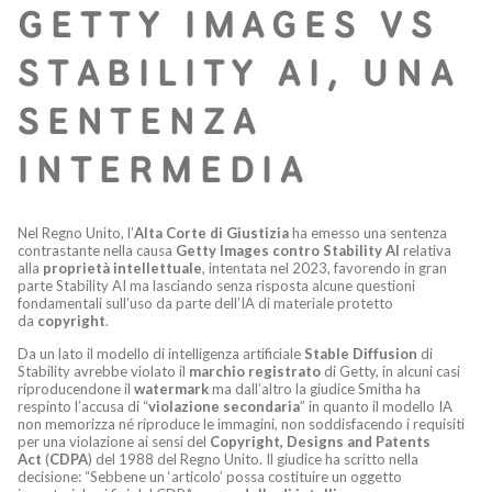
GETTY IMAGES VS
STABILITY AI, UNA
SENTENZA
INTERMEDIA
Nel Regno Unito, l’
Alta Corte di Giustizia
ha emesso una sentenza
contrastante nella causa
Getty Images contro Stability AI
relativa
alla
proprietà intellettuale
, intentata nel 2023, favorendo in gran
parte Stability AI ma lasciando senza risposta alcune questioni
fondamentali sull’uso da parte dell’IA di materiale protetto
da
copyright
.
Da un lato il modello di intelligenza artificiale
Stable Diffusion
di
Stability avrebbe violato il
marchio registrato
di Getty, in alcuni casi
riproducendone il
watermark
ma dall’altro la giudice Smitha ha
respinto l’accusa di “
violazione secondaria
” in quanto il modello IA
non memorizza né riproduce le immagini, non soddisfacendo i requisiti
per una violazione ai sensi del
Copyright, Designs and Patents
Act
(
CDPA
) del 1988 del Regno Unito. Il giudice ha scritto nella
decisione: “Sebbene un ‘articolo’ possa costituire un oggetto