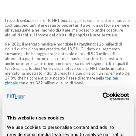
I recenti sviluppi sul fronte NFT (
non fungible token
) nel settore musicale
costituiscono
un’interessante opportunità per un settore sempre
all’avanguardia nel mondo digitale
, ma possono anche costituire
alcuni rischi sul fronte dei diritti di proprietà intellettuale
.
Nel 2021 il mercato musicale mondiale ha raggiunto i 26 miliardi di
dollari di ricavi con una crescita del 18,5%. Guidato dal segmento
streaming, che ha raggiunto la notevole quota di 523 milioni di
abbonati a piattaforme di ascolto di musica, il settore ha mostrato
anche un interessante orientamento verso nuovi segmenti, tra i quali il
live streaming
, lo
short form video
, metaverso e gli NFT. Anche in Italia il
mercato ha mostrato indici di crescita a due cifre con un incremento del
27,8% che ha consentito al nostro Paese di tornare nella
top ten
globale
con oltre 332 milioni di euro di ricavi.
L’innovazione sempre più spinta è alla base dello sviluppo del
settore e si aprono nuovi scenari per le etichette e gli artisti
: in
questo contesto ci focalizzeremo sul nascente mondo degli NFT e le
prospettive che si aprono per il settore.
Gli NFT sono di fatto dei certificati digitali che tramite dei pacchetti di
This website uses cookies
informazioni descrivono e certificano la proprietà di un oggetto fisico o
digitale. Nel settore dell’arte e della musica stanno avendo un notevole
We use cookies to personalise content and ads, to
boom e gli esperti valutano questo segmento in forte crescita nel
provide social media features and to analyse our traffic.
futuro. Si tratta di prodotti esclusivi, legati alla produzione artistica, con