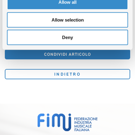
Allow all
nell’incredibile e coinvolgente mondo della musica, dove si creano le
emozioni che vengono trasmesse attraverso canzoni e composizioni.
Un modello vincente legato alla città che oggi in Italia ha costruito una
sua vocazione internazionale nell’era dello
streaming
senza confini.
Allow selection
TORNA SU
Deny
CONDIVIDI ARTICOLO
INDIETRO