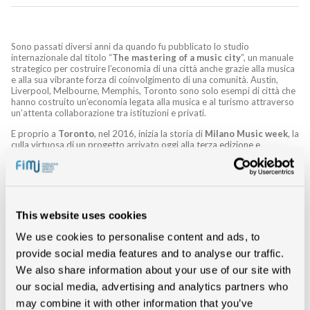
Sono passati diversi anni da quando fu pubblicato lo studio
internazionale dal titolo “
The mastering of a music city
”, un manuale
strategico per costruire l’economia di una città anche grazie alla musica
e alla sua vibrante forza di coinvolgimento di una comunità. Austin,
Liverpool, Melbourne, Memphis, Toronto sono solo esempi di città che
hanno costruito un’economia legata alla musica e al turismo attraverso
un’attenta collaborazione tra istituzioni e privati.
E proprio a
Toronto
, nel 2016, inizia la storia di
Milano Music week
, la
culla virtuosa di un progetto arrivato oggi alla terza edizione e
presentato dal Sindaco
Giuseppe Sala
e dall’Assessore alla
cultura
Filippo Del Corno
in un’affollatissima conferenza stampa a
Palazzo Marino. Proprio nella città canadese, in un confronto tra
amministrazioni cittadine e imprese del settore musicale, si iniziò a
riflettere sulla possibilità di affiancare alle iniziative più rilevanti della
città di Milano, come la
fashion week
e la
design week
, anche un momento
This website uses cookies
dedicato alla musica e alla filiera che contribuisce alla creazione e al
sostegno dei talenti artistici che creano contenuti musicali.
We use cookies to personalise content and ads, to
provide social media features and to analyse our traffic.
Milano in questo senso è una delle grandi città della musica. Nel
capoluogo lombardo risiedono le principali case discografiche, gli
We also share information about your use of our site with
editori storici, le nuova piattaforme streaming, le grandi agenzie di live, i
our social media, advertising and analytics partners who
network radiofonici e le tv musicali:
un complesso economico che
vale 3,6 miliardi di euro
, il 47% del totale nazionale e che occupa circa
may combine it with other information that you’ve
settemila persone.