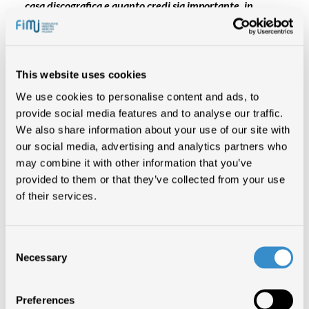
casa discografica e quanto credi sia importante, in
generale, per un artista emergente poter contare su
questo tipo di appoggio?
Credo che sia fondamentale poter aver il supporto di una
This website uses cookies
casa discografica che possa essere determinante nella
gestione della complessità produttiva, promozionale e
We use cookies to personalise content and ads, to
logistica di un progetto, purché lo faccia con onestà e
provide social media features and to analyse our traffic.
rispetto del senso artistico: io mi sento molto fortunato
We also share information about your use of our site with
nell’essere rappresentato da
BMG Rights Management
.
our social media, advertising and analytics partners who
may combine it with other information that you’ve
Va da sé che, se non non ci sono le idee da parte dell’artista,
provided to them or that they’ve collected from your use
l’etichetta può far ben poco.
of their services.
Hai fatto molta gavetta prima di arrivare al palco
Consent
dell’Ariston, in molti hanno sottolineato questo aspetto
Necessary
Selection
per apportare ulteriore valore al tuo successo; nella tua
esperienza quanto conta la rete, la possibilità di
utilizzare nuove tecnologie e i nuovi canali di
Preferences