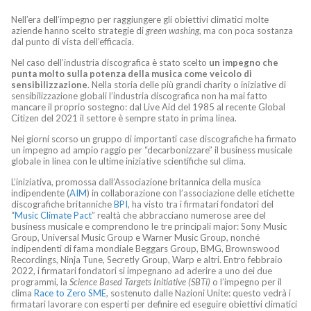
Nell’era dell’impegno per raggiungere gli obiettivi climatici molte
aziende hanno scelto strategie di
green washing
, ma con poca sostanza
dal punto di vista dell’efficacia.
Nel caso dell’industria discografica è stato scelto
un impegno che
punta molto sulla potenza della musica come veicolo di
sensibilizzazione
. Nella storia delle più grandi charity o iniziative di
sensibilizzazione globali l’industria discografica non ha mai fatto
mancare il proprio sostegno: dal Live Aid del 1985 al recente Global
Citizen del 2021 il settore è sempre stato in prima linea.
Nei giorni scorso un gruppo di importanti case discografiche ha firmato
un impegno ad ampio raggio per “decarbonizzare” il business musicale
globale in linea con le ultime iniziative scientifiche sul clima.
L’iniziativa, promossa dall’Associazione britannica della musica
indipendente (
AIM
) in collaborazione con l’associazione delle etichette
discografiche britanniche
BPI
, ha visto tra i firmatari fondatori del
“
Music Climate Pact
” realtà che abbracciano numerose aree del
business musicale e comprendono le tre principali major: Sony Music
Group, Universal Music Group e Warner Music Group, nonché
indipendenti di fama mondiale Beggars Group, BMG, Brownswood
Recordings, Ninja Tune, Secretly Group, Warp e altri. Entro febbraio
2022, i firmatari fondatori si impegnano ad aderire a uno dei due
programmi, la
Science Based Targets Initiative (SBTi)
o l’impegno per il
clima
Race to Zero SME
, sostenuto dalle Nazioni Unite: questo vedrà i
firmatari lavorare con esperti per definire ed eseguire obiettivi climatici