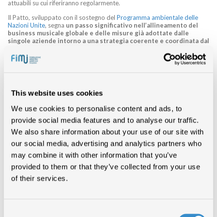
attuabili su cui riferiranno regolarmente.
Il Patto, sviluppato con il sostegno del
Programma ambientale delle
Nazioni Unite
, segna
un passo significativo nell’allineamento del
business musicale globale e delle misure già adottate dalle
singole aziende intorno a una strategia coerente e coordinata dal
settore,
cercando di unire e portare avanti le iniziative climatiche
esistenti.
Per alcuni firmatari, ciò potrebbe includere il Climate Action Group di
AIM, l’iniziativa Near-Mint Vinyl del Gruppo per ridurre i rifiuti di vinile e
il Carbon Calculator di
IMPALA
, uno strumento di impatto per il settore
This website uses cookies
della musica indipendente. Altri firmatari cercheranno di adempiere a
questo impegno esplorando la guida settoriale dell’industria musicale
We use cookies to personalise content and ads, to
per l’iniziativa SBTi, nonché basandosi sui passi già intrapresi da
Beggars Group, BMG, Ninja Tune, Sony Music Group, Universal Music
provide social media features and to analyse our traffic.
Group, Warner Music Group e altri. I membri del progetto si impegnano
We also share information about your use of our site with
inoltre a condividere dati, approfondimenti e risorse, oltre a fornire
supporto agli artisti per impegnarsi e parlare delle questioni climatiche.
our social media, advertising and analytics partners who
may combine it with other information that you’ve
I firmatari del patto sperano di allargare rapidamente l’elenco delle
imprese partecipanti, con centinaia di altre aziende da tutto il mondo
provided to them or that they’ve collected from your use
che dovrebbero firmare entro giugno 2022. AIM, BPI, IMPALA e altre
of their services.
organizzazioni nazionali e internazionali continueranno a fornire
supporto per incoraggiare altre imprese a sottoscrivere e consegnare il
Patto. Oltre ai suoi firmatari, il Music Climate Pact ha anche una serie di
“sostenitori” registrati: aziende e organizzazioni che aiutano a creare e
distribuire musica e che condividono la stessa visione per un mercato
Consent