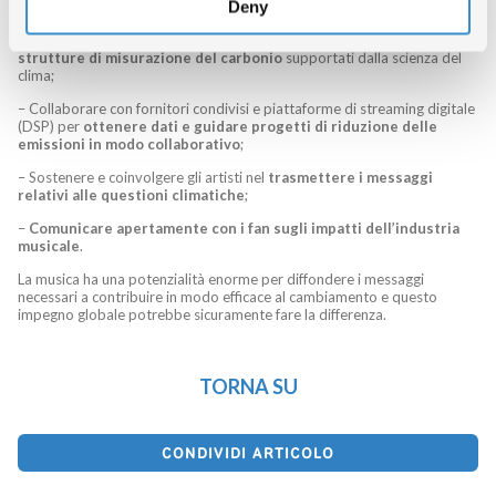
Deny
sulla scienza
o che aderiranno al programma Race to Zero;
– Collaborare come industria per
stabilire metodologie, strumenti e
strutture di misurazione del carbonio
supportati dalla scienza del
clima;
– Collaborare con fornitori condivisi e piattaforme di streaming digitale
(DSP) per
ottenere dati e guidare progetti di riduzione delle
emissioni in modo collaborativo
;
– Sostenere e coinvolgere gli artisti nel
trasmettere i messaggi
relativi alle questioni climatiche
;
–
Comunicare apertamente con i fan sugli impatti dell’industria
musicale
.
La musica ha una potenzialità enorme per diffondere i messaggi
necessari a contribuire in modo efficace al cambiamento e questo
impegno globale potrebbe sicuramente fare la differenza.
TORNA SU
CONDIVIDI ARTICOLO