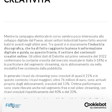
Mentre la campagna elettorale in corso sembra poco interessata allo
sviluppo digitale del Paese, alcuni settori industriali hanno fatto enormi
balzi in avanti negli ultimi anni. Tra questi vi è sicuramente
l’industria
discografica, che ha di fatto raggiunto la piena trasformazione
digitale e guida, su questo fronte, il settore dei contenuti
creativi online
. Gli ultimi dati di Deloitte sul primo semestre del 2022
confermano la costante crescita del mercato musicale in Italia (+18%) e
in particolare del segmento streaming, sia in abbonamento sia nella
modalità free sostenuta dalla pubblicità.
In generale i ricavi da streaming sono cresciuti di quasi il 21% e in
questo contesto i ricavi maggiori, oltre 76 milioni di euro, sono arrivati
proprio dagli abbonamenti, cresciuti del 13%. Ottime performance
sono state rilevate anche nel segmento free e nel video streaming, con
ricavi cresciuti rispettivamente del 40% e del 33%.
Il settore, nel tempo, ha visto moltiplicarsi i ricavi degli utilizzi
musicali su vari fronti
: l’industria ha ormai messo a punto modelli di
monetizzazione che generano fatturato da tutte i principali utilizzi
online. Se da un lato sono le piattaforme in abbonamento a