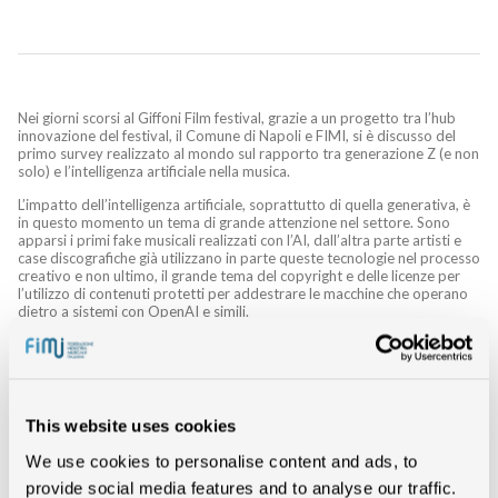
Nei giorni scorsi al Giffoni Film festival, grazie a un progetto tra l’hub
innovazione del festival, il Comune di Napoli e FIMI, si è discusso del
primo survey realizzato al mondo sul rapporto tra generazione Z (e non
solo) e l’intelligenza artificiale nella musica.
L’impatto dell’intelligenza artificiale, soprattutto di quella generativa, è
in questo momento un tema di grande attenzione nel settore. Sono
apparsi i primi fake musicali realizzati con l’AI, dall’altra parte artisti e
case discografiche già utilizzano in parte queste tecnologie nel processo
creativo e non ultimo, il grande tema del copyright e delle licenze per
l’utilizzo di contenuti protetti per addestrare le macchine che operano
dietro a sistemi con OpenAI e simili.
Già oggi in buona parte della produzione musicale, entrano in gioco
tecnologie che sono fortemente dipendenti dall’intelligenza artificiale,
così come nella messa a disposizione dei contenuti, pensiamo agli
algoritmi per la realizzazione di playlist o gli smart speaker.
This website uses cookies
Nelle scorse settimane è stata realizzata una prima indagine che ha
coinvolto 2790 individui (dei quali il 70 % della generazione Z) sul tema
We use cookies to personalise content and ads, to
musica e tecnologie, ma con un focus specifico sull’impatto
dell’intelligenza artificiale.
provide social media features and to analyse our traffic.