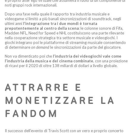
e proprio alter ego virtuale che assumeva il ruolo di un componente di
noti gruppi rock internazionali.
Dopo una fase nella quale il rapporto tra industria musicale e
videogame si limitò a più banali sincronizzazioni di soundtrack, negli
ultimi anni
l’integrazione tra i due mondi è tornata
prepotentemente al centro della scena
: le colonne sonore di Fifa,
Madden NFL, Need for Speed e NHL costituiscono una parte rilevante
nella cooperazione strategica tra settore musicale e videogiochi. I
giochi integrano poi le piattaforme di streaming musicale consentendo
di determinare
on demand
le sincronizzazioni da parte del giocatore.
Non va dimenticato poi che
l’industria dei videogiochi vale come
l’industria della musica e del cinema combinate
, con una proiezione
di ricavi per il 2020 di oltre 138 miliardi di dollari a livello globale.
ATTRARRE E
MONETIZZARE LA
FANDOM
Il successo dell’evento di Travis Scott con un vero e proprio concerto