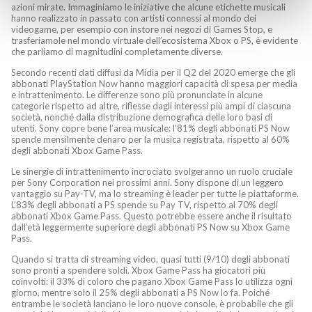
azioni mirate. Immaginiamo le iniziative che alcune etichette musicali
hanno realizzato in passato con artisti connessi al mondo dei
videogame, per esempio con instore nei negozi di Games Stop, e
trasferiamole nel mondo virtuale dell’ecosistema Xbox o PS, è evidente
che parliamo di magnitudini completamente diverse.
Secondo recenti dati diffusi da Midia per il Q2 del 2020 emerge che gli
abbonati PlayStation Now hanno maggiori capacità di spesa per media
e intrattenimento. Le differenze sono più pronunciate in alcune
categorie rispetto ad altre, riflesse dagli interessi più ampi di ciascuna
società, nonché dalla distribuzione demografica delle loro basi di
utenti. Sony copre bene l’area musicale: l’81% degli abbonati PS Now
spende mensilmente denaro per la musica registrata, rispetto al 60%
degli abbonati Xbox Game Pass.
Le sinergie di intrattenimento incrociato svolgeranno un ruolo cruciale
per Sony Corporation nei prossimi anni. Sony dispone di un leggero
vantaggio su Pay-TV, ma lo streaming è leader per tutte le piattaforme.
L’83% degli abbonati a PS spende su Pay TV, rispetto al 70% degli
abbonati Xbox Game Pass. Questo potrebbe essere anche il risultato
dall’età leggermente superiore degli abbonati PS Now su Xbox Game
Pass.
Quando si tratta di streaming video, quasi tutti (9/10) degli abbonati
sono pronti a spendere soldi. Xbox Game Pass ha giocatori più
coinvolti: il 33% di coloro che pagano Xbox Game Pass lo utilizza ogni
giorno, mentre solo il 25% degli abbonati a PS Now lo fa. Poiché
entrambe le società lanciano le loro nuove console, è probabile che gli