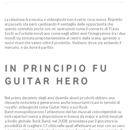
La relazione tra musica e videogiochi non è certo cosa nuova. Rispetto
al passato sta però cambiando il ventaglio delle opportunità che
questo connubio porta con sé: operazioni come il concerto di Travis
Scott su Fortnite mostrano come negli ultimi anni l’integrazione tra i due
mondi sia tornata prepotentemente al centro della scena, aprendo a
nuovi ricavi che vanno oltre il prodotto. Vediamo dove sta andando il
mercato, e da dove è partito.
IN PRINCIPIO FU
GUITAR HERO
Nel primo decennio degli anni duemila alcuni prodotti ebbero una
rilevante notorietà e generarono anche importanti ricavi in termini di
royalty: videogiochi come Guitar Hero e poi Rock
Band monopolizzarono l’attenzione dei fan musicali coinvolgendoli su
noti repertori messi a disposizione in licenza da major e artisti musicali
a livello globale. Rock Band, nel 2008, prevedeva per il giocatore la
possibilità di scegliere 17 città nelle quali effettuare un tour con un vero