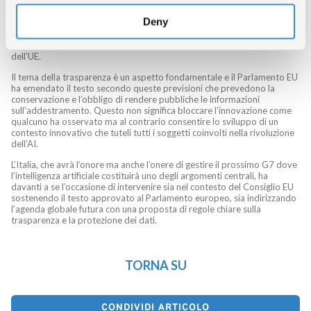
avvenuto lo sviluppo (incluso il pre-addestramento, l’addestramento, il
raffinamento, la convalida, i test, l’adattamento di un sistema di
Deny
intelligenza artificiale pre-addestrato o la generazione degli output).
Ciò anche per garantire che contenuti illeciti, generati da modelli di base
addestrati fuori dall’UE, non possano essere resi disponibili all’interno
dell’UE.
Il tema della trasparenza è un aspetto fondamentale e il Parlamento EU
ha emendato il testo secondo queste previsioni che prevedono la
conservazione e l’obbligo di rendere pubbliche le informazioni
sull’addestramento. Questo non significa bloccare l’innovazione come
qualcuno ha osservato ma al contrario consentire lo sviluppo di un
contesto innovativo che tuteli tutti i soggetti coinvolti nella rivoluzione
dell’AI.
L’Italia, che avrà l’onore ma anche l’onere di gestire il prossimo G7 dove
l’intelligenza artificiale costituirà uno degli argomenti centrali, ha
davanti a se l’occasione di intervenire sia nel contesto del Consiglio EU
sostenendo il testo approvato al Parlamento europeo, sia indirizzando
l’agenda globale futura con una proposta di regole chiare sulla
trasparenza e la protezione dei dati.
TORNA SU
CONDIVIDI ARTICOLO