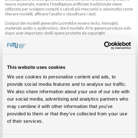
nuovo materiale, mentre l’intelligenza artificiale tradizionale viene
utilizzata per svolgere compiti e calcoli più meccanici o automatici come
rilevare modelli, affinare l’analisi o classificare i dati.
L’output dei modelli generativi potrebbe essere testo, immagini,
materiale audio o audiovisivo, che il modello AI in genere produce solo
dopo aver importato simili opere protette da copyright.
Queste attività della "fase di importazione" includono la raccolta (che
include lo scraping) e la curatela di opere protette da copyright a fini di
formazione, indipendentemente dal fatto che l’entità impegnata in tali
atti sia la stessa entità che possiede o gestisce il sistema di intelligenza
artificiale generativa che importa queste opere.
This website uses cookies
Con la proposta di regolamento sull’Intelligenza Artificiale (Artificial
Intelligence Act), l’Unione europea ha l’opportunità unica di assumere
We use cookies to personalise content and ads, to
un ruolo guida a livello globale nella creazione di un quadro trasparente
provide social media features and to analyse our traffic.
ed efficace per l’AI, ma è opportuno definire con certezza alcune
caratteristiche alla quali si dovranno conformare le piattaforme.
We also share information about your use of our site with
Questo prescinde ovviamente dal tema dei contenuti creativi. La
our social media, advertising and analytics partners who
trasparenza delle piattaforme riguarda diritti fondamentali dei cittadini.
may combine it with other information that you’ve
Nel settore dell’industria creativa la capacità dei modelli di intelligenza
provided to them or that they’ve collected from your use
artificiale generativa di assimilare, copiare e appropriarsi di contenuti
protetti solleva nuove questioni per i titolari dei diritti.
of their services.
Questo tema fondamentale potrebbe trovare facilmente una soluzione
se i soggetti centrali nella filiera dell’intelligenza artificiale generativa