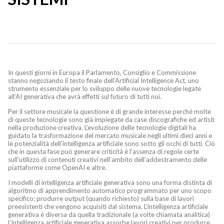
In questi giorni in Europa il Parlamento, Consiglio e Commissione
stanno negoziando il testo finale dell’Artificial Intelligence Act, uno
strumento essenziale per lo sviluppo delle nuove tecnologie legate
all’AI generativa che avrà effetti sul futuro di tutti noi.
Per il settore musicale la questione è di grande interesse perché molte
di queste tecnologie sono già impiegate da case discografiche ed artisti
nella produzione creativa. L’evoluzione delle tecnologie digitali ha
guidato la trasformazione del mercato musicale negli ultimi dieci anni e
le potenzialità dell’intelligenza artificiale sono sotto gli occhi di tutti. Ciò
che in questa fase può generare criticità è l’assenza di regole certe
sull’utilizzo di contenuti creativi nell’ambito dell’addestramento delle
piattaforme come OpenAI e altre.
I modelli di intelligenza artificiale generativa sono una forma distinta di
algoritmo di apprendimento automatico programmato per uno scopo
specifico: produrre output (quando richiesto) sulla base di lavori
preesistenti che vengono acquisiti dal sistema. L’intelligenza artificiale
generativa è diversa da quella tradizionale (a volte chiamata analitica)
L’intelligenza artificiale generativa assorbe lavori creativi per produrre