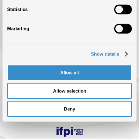
Statistics
TOP OF THE MUSIC
Marketing
CHI SIAMO
DATI DI MERCATO
Show details
ISRC (IL SERVIZIO DI EROGAZIONE È SOSPESO FINO AL 31
AGOSTO)
Allow all
NEWS
BLOG
Allow selection
CONTATTI
Deny