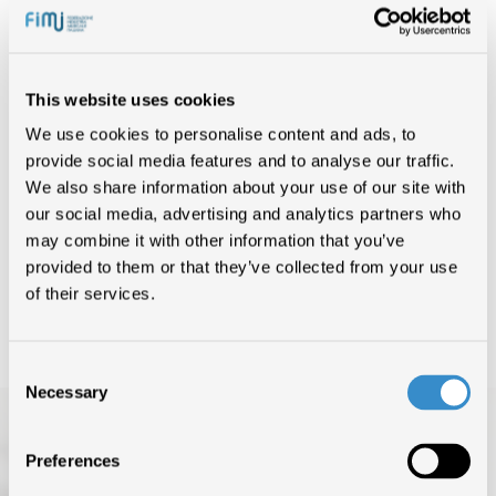
dell’industria musicale nazionale per
poter richiedere gli ISRC per le
nostre registrazioni?
This website uses cookies
No. Il sistema dei codici ISRC è stato creato per qualunque
We use cookies to personalise content and ads, to
entità che possieda o crei supporti audio e/o video,
indipendentemente dalla propria adesione ad una
provide social media features and to analyse our traffic.
associazione di settore.
We also share information about your use of our site with
our social media, advertising and analytics partners who
may combine it with other information that you’ve
provided to them or that they’ve collected from your use
INDIETRO
of their services.
Consent
Necessary
Selection
Preferences