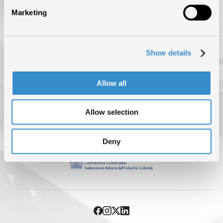
DATI DI MERCATO
Marketing
ISRC (IL SERVIZIO DI EROGAZIONE È SOSPESO FINO AL 31
AGOSTO)
Show details
NEWS
BLOG
Allow all
CONTATTI
Allow selection
Deny