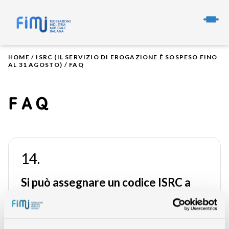
HOME
/
ISRC (IL SERVIZIO DI EROGAZIONE È SOSPESO FINO
AL 31 AGOSTO)
/
FAQ
FAQ
14.
Si può assegnare un codice ISRC a
del materiale promozionale?
Si, un ISRC può essere applicato al materiale promozionale (es.
ai clip di 30 secondi e alle tracce nascoste), anche nel caso in