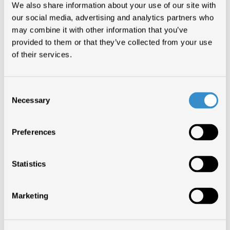
We also share information about your use of our site with
our social media, advertising and analytics partners who
may combine it with other information that you’ve
Milano, mercoledì 20 settembre 2017 – ore 9.00
provided to them or that they’ve collected from your use
Palazzo Giureconsulti – Piazza dei Mercanti 2, Milano
of their services.
9.00 – 9.30
Registrazione e welcome coffee
9.30 – 10.00
Introduzione
Stefano Venturi Presidente AmCham Italy, Simone Crolla Consigliere
Delegato AmCham Italy, Robert Peaslee Principal Commercial Officer,
Consolato Generale degli Stati Uniti d’America a Milano.
10.00 – 12.00
Consent
Relazioni Presidenti Comitati e Gruppi di Lavoro, Q&A.
12.00 – 12.30
Conclusioni
Necessary
Selection
Scarica l’allegato
Preferences
TORNA SU
Statistics
CONDIVIDI ARTICOLO
Marketing
INDIETRO