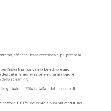
anremo, affinché l’Italia recepisca al più presto la
er l’industria musicale la Direttiva è
uno
 un’adeguata remunerazione e una maggiore
a dello streaming.
ello globale – il 70% in Italia – del consumo di
e.
el settore. E l’87% dei cento album più venduti nel