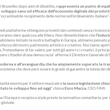
 Bruxelles dopo anni di dibattito,
rappresenta un punto di equili
sviluppo sano ed efficace dell’economia digitale dei prodotti
procrastinabile recepimento delle norme nell’ordinamento italiano” 
randi piattaforme ottengono proventi dai contenuti senza riconoscere
dovranno dare qualcosa alla filiera. Non dimentichiamo che
l’indust
abbiamo iniziato la nostra battaglia in Europa, abbiamo pensato pri
cchezza del nostro patrimonio artistico e creativo. Noi siamo aperti
Pretendiamo di far valere, per tutti gli autori e i creativi, il princ
ssere cittadini di una democrazia” afferma il Direttore Generale di 
 moderna e all’avanguardia che ha ampiamente superato la trans
cosistema che deve però essere in grado di garantire la tutela dei dir
tunità enormi per il settore musicale e
la nuova legislazione chiud
tato lo sviluppo fino ad oggi
” chiosa
Enzo Mazza
, CEO FIMI.
ua l’Europa e recepisca al più presto la normativa comunitaria: per
o globale.