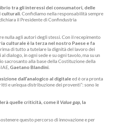
brio tra gli interessi dei consumatori, delle
 culturali
. Confidiamo nella responsabilità sempre
dichiara il Presidente di Confindustria
 nulla agli autori degli stessi. Con il recepimento
ria culturale è la terza nel nostro Paese e fa
ma di tutto a tutelare la dignità del lavoro dei
 al dialogo, in ogni sede e su ogni tavolo, ma su un
ipio sacrosanto alla base della Costituzione della
SIAE,
Gaetano Blandini
.
izione dall’analogico al digitale
ed è ora pronta
itti e un’equa distribuzione dei proventi”: sono le
erà quelle criticità, come il
Value gap
, la
 sostenere questo percorso di innovazione e per