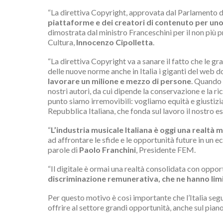
“La direttiva Copyright, approvata dal Parlamento di
piattaforme e dei creatori di contenuto per uno 
dimostrata dal ministro Franceschini per il non più 
Cultura,
Innocenzo Cipolletta
.
“La direttiva Copyright va a sanare il fatto che le g
delle nuove norme anche in Italia i giganti del web 
lavorare un milione e mezzo di persone
. Quando 
nostri autori, da cui dipende la conservazione e la ri
punto siamo irremovibili: vogliamo equità e giustizia. 
Repubblica Italiana, che fonda sul lavoro il nostro e
“
L’industria musicale Italiana è oggi una realtà
ad affrontare le sfide e le opportunità future in un e
parole di
Paolo Franchini
, Presidente FEM.
“Il digitale è ormai una realtà consolidata con oppor
discriminazione remunerativa, che ne hanno limi
Per questo motivo è così importante che l’Italia seg
offrire al settore grandi opportunità, anche sul pian