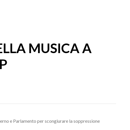
ELLA MUSICA A
P
Governo e Parlamento per scongiurare la soppressione