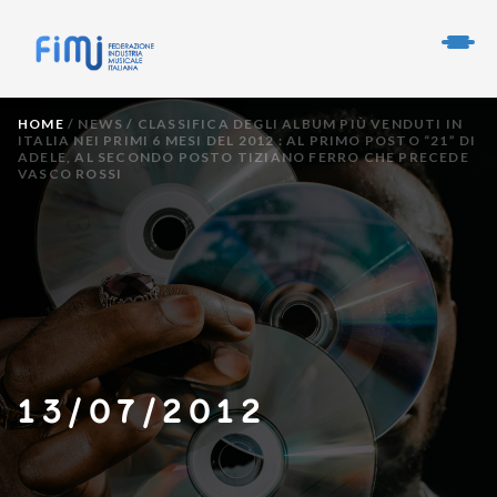
HOME
/
NEWS
/
CLASSIFICA DEGLI ALBUM PIÙ VENDUTI IN
ITALIA NEI PRIMI 6 MESI DEL 2012 : AL PRIMO POSTO “21” DI
ADELE, AL SECONDO POSTO TIZIANO FERRO CHE PRECEDE
VASCO ROSSI
13/07/2012