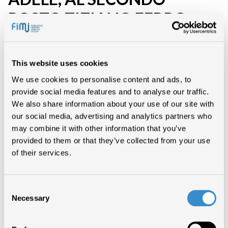
POSTO TIZIANO FERRO
CHE PRECEDE VASCO ROSSI
This website uses cookies
NOTIZIE DI SETTORE
We use cookies to personalise content and ads, to
provide social media features and to analyse our traffic.
We also share information about your use of our site with
our social media, advertising and analytics partners who
may combine it with other information that you’ve
“Ai se eu te Pego” di Michel Telò è stato invece il singolo più scaricato
provided to them or that they’ve collected from your use
dal web
of their services.
Secondo la classifica ufficiale
Fimi-GfK
, nei primi sei mesi di quest’anno,
sono ben 6 gli artisti italiani presenti nella top ten degli album ( fisico e
on
–
line) più venduti. Adele, con “21” si piazza al primo posto,
immediatamente seguita da Tiziano Ferro con “L’Amore è una cosa
Consent
Semplice” e Vasco Rossi con “L’altra metà del Cielo”. “Sarò libera” di
Emma prende la sesta posizione, mentre Biagio Antonacci con “Sapessi
Necessary
Selection
dire di no” ed Alessandra Amoroso con “Ancora di più – Cinque passi in
più” seguono all’ottavo e al nono posto. Chiude in decima posizione
,
Lucio Dalla con “12000 Lune”. Tra i