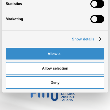
Statistics
della musica italiana.
Scarica l’allegato
Marketing
TORNA SU
CONDIVIDI ARTICOLO
Show details
Allow all
INDIETRO
Allow selection
Deny