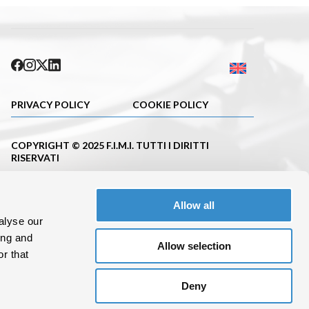
PRIVACY POLICY
COOKIE POLICY
COPYRIGHT © 2025 F.I.M.I. TUTTI I DIRITTI
RISERVATI
PUBBLICAZIONE ISCRITTA NEL REGISTRO DELLA
STAMPA DEL TRIBUNALE DI MILANO CON IL N.663
Allow all
DEL 23.11.2001
alyse our
C. F.10695620152 P.IVA 08288100962
ing and
Allow selection
r that
Deny