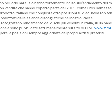
o periodo natalizio hanno fortemente inciso sull’andamento del mer
r” con vendite che hanno coperto parte del 2005, come Eros Ramaz
tto italiano che conquista otto posizioni su dieci nella top ten deg
 realizzati dalle aziende discografiche nel nostro Paese.
i fotografano l’andamento dei dischi più venduti in Italia, su un pan
zione e sono pubblicate settimanalmente sul sito di FIMI
www.fimi.
sapere le posizioni sempre aggiornate dei propri artisti preferiti.