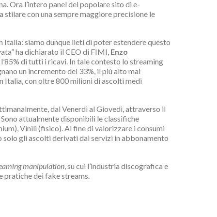
a. Ora l’intero panel del popolare sito di e-
 a stilare con una sempre maggiore precisione le
n Italia: siamo dunque lieti di poter estendere questo
vata” ha dichiarato il CEO di FIMI,
Enzo
’85% di tutti i ricavi. In tale contesto lo streaming
nano un incremento del 33%, il più alto mai
 Italia, con oltre 800 milioni di ascolti medi
timanalmente, dal Venerdì al Giovedì, attraverso il
 Sono attualmente disponibili le classifiche
), Vinili (fisico). Al fine di valorizzare i consumi
o solo gli ascolti derivati dai servizi in abbonamento
reaming manipulation
, su cui l’industria discografica e
e pratiche dei fake streams.