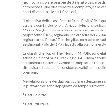
monitoraggio ancora più dettagliato
da parte di 
commerce si può dire coperto al completo, dalle vend
chart di vendita e le certificazioni.
“L’obiettivo delle classifiche ufficiali FIMI/GfK è q
servizio con l’inclusione di Amazon Music, che sicura
Mazza
. Negli ultimi mesi la quota del segmento di m
rappresenta l’80%, segnando una crescita del 25,3% 
registrato nel Paese.¹ E anche gli stream sono cresciut
settimanali – più del 17% rispetto alla stagione esti
Le classifiche Top of The Music FIMI/GfK sono elabor
servizio Point of Sales Tracking di GfK Italia e forn
settimanali relative ad Album e Compilation (fisico, 
di musica in Italia, sono considerati validi ai fini 
premium.
Nell’elaborazione dei dati particolare attenzione è 
le piattaforme sono impegnate da tempo sul fronte
¹ Dati Deloitte
² Dati GfK Italia