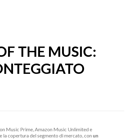
OF THE MUSIC:
ONTEGGIATO
mazon Music Prime, Amazon Music Unlimited e
nte la copertura del segmento di mercato, con
un