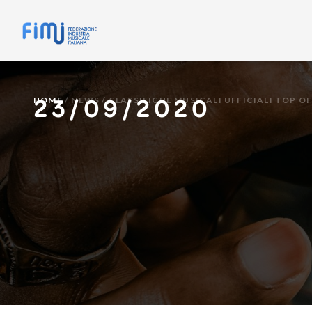
23/09/2020
HOME
/
NEWS
/
CLASSIFICHE MUSICALI UFFICIALI TOP 