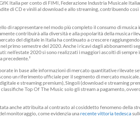
GfK Italia per conto di FIMI, Federazione Industria Musicale Italian
ite di CD e vinili al download e allo streaming, contribuendo così
uello di rappresentare nel modo più completo il consumo di musica i
mente contribuirà alla diversità e alla popolarità della musica rile
ercato del digitale in Italia ha continuato a crescere raggiungendo l
nel primo semestre del 2020. Anche i ricavi dagli abbonamenti seg
i: nell’estate 2020 si sono realizzati i maggiori ascolti di sempre in
va precedente.²
ate in base alle informazioni di mercato quantitative rilevate set
iscono un riferimento ufficiale per il segmento di mercato musicale.
digitale e streaming premium), Singoli (download e streaming premium
delle classifiche Top Of The Music solo gli stream a pagamento, ovver
stata anche attribuita al contrasto al cosiddetto fenomeno della
st
 del monitoraggio, come evidenzia una
recente vittoria tedesca
sull