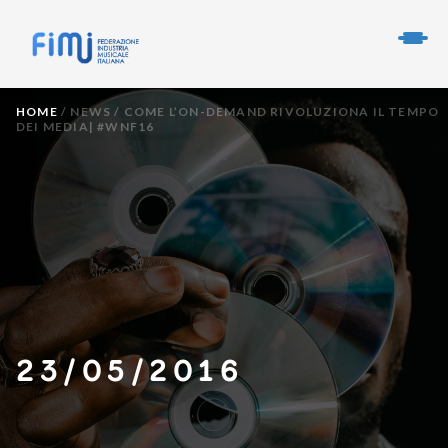
HOME
/
NEWS
/
COME L’ON-DEMAND RIVOLUZIONA IL TEMPO
DEI MEDIA| #WNF16
23/05/2016