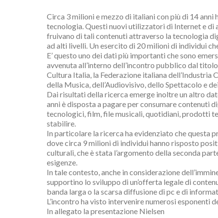
Circa 3 milioni e mezzo di italiani con più di 14 anni
tecnologia. Questi nuovi utilizzatori di Internet e di
fruivano di tali contenuti attraverso la tecnologia d
ad alti livelli. Un esercito di 20 milioni di individui 
E’ questo uno dei dati più importanti che sono emers
avvenuta all’interno dell’incontro pubblico dal titol
Cultura Italia, la Federazione italiana dell’Industria
della Musica, dell’Audiovisivo, dello Spettacolo e de
Dai risultati della ricerca emerge inoltre un altro da
anni è disposta a pagare per consumare contenuti digita
tecnologici, film, file musicali, quotidiani, prodotti 
stabilire.
In particolare la ricerca ha evidenziato che questa pr
dove circa 9 milioni di individui hanno risposto pos
culturali, che è stata l’argomento della seconda part
esigenze.
In tale contesto, anche in considerazione dell’immin
supportino lo sviluppo di un’offerta legale di conten
banda larga o la scarsa diffusione di pc e di informat
L’incontro ha visto intervenire numerosi esponenti de
In allegato la presentazione Nielsen