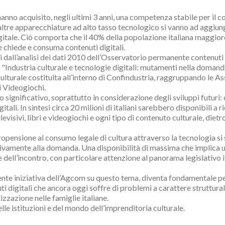
 hanno acquisito, negli ultimi 3 anni, una competenza stabile per il 
 altre apparecchiature ad alto tasso tecnologico si vanno ad aggiung
igitale. Ciò comporta che il 40% della popolazione italiana maggiore
che chiede e consuma contenuti digitali.
i dall’analisi dei dati 2010 dell’Osservatorio permanente contenuti 
o "Industria culturale e tecnologie digitali: mutamenti nella domand
 Culturale costituita all’interno di Confindustria, raggruppando le A
i Videogiochi.
to significativo, soprattutto in considerazione degli sviluppi futuri
li. In sintesi circa 20 milioni di italiani sarebbero disponibili a ri
televisivi, libri e videogiochi e ogni tipo di contenuto culturale, die
opensione al consumo legale di cultura attraverso la tecnologia si st
itivamente alla domanda. Una disponibilità di massima che implica u
e dell’incontro, con particolare attenzione al panorama legislativo i
ente iniziativa dell’Agcom su questo tema, diventa fondamentale per 
uti digitali che ancora oggi soffre di problemi a carattere struttur
izzazione nelle famiglie italiane.
lle istituzioni e del mondo dell’imprenditoria culturale.