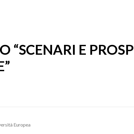
O “SCENARI E PROSP
E”
versità Europea