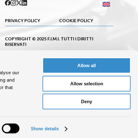
PRIVACY POLICY
COOKIE POLICY
COPYRIGHT © 2025 F.I.M.I. TUTTI I DIRITTI
RISERVATI
PUBBLICAZIONE ISCRITTA NEL REGISTRO DELLA
STAMPA DEL TRIBUNALE DI MILANO CON IL N.663
Allow all
DEL 23.11.2001
alyse our
C. F.10695620152 P.IVA 08288100962
ing and
Allow selection
r that
Deny
Show details