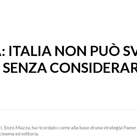
: ITALIA NON PUÒ S
 SENZA CONSIDERAR
, Enzo Mazza, ha ricordato come alla base di una strategia Paese pe
, cinema ed editoria.