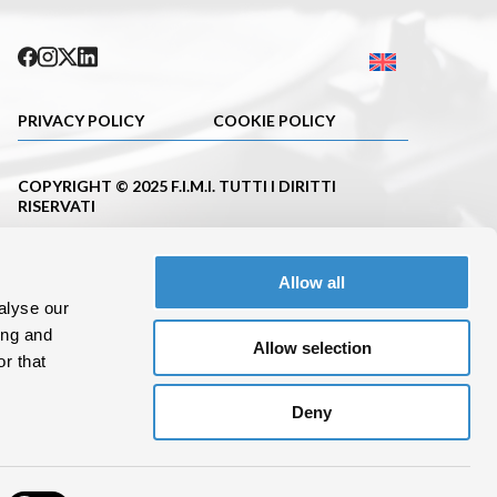
PRIVACY POLICY
COOKIE POLICY
COPYRIGHT © 2025 F.I.M.I. TUTTI I DIRITTI
RISERVATI
PUBBLICAZIONE ISCRITTA NEL REGISTRO DELLA
STAMPA DEL TRIBUNALE DI MILANO CON IL N.663
Allow all
DEL 23.11.2001
alyse our
C. F.10695620152 P.IVA 08288100962
ing and
Allow selection
r that
Deny