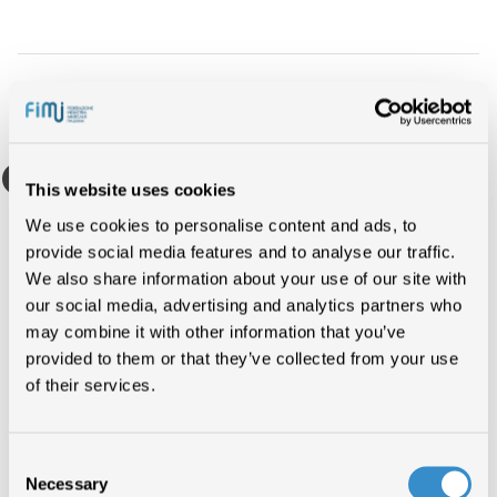
Ascolti televisivi,
This website uses cookies
coinvolgimento
We use cookies to personalise content and ads, to
social ed entusiasmo
provide social media features and to analyse our traffic.
We also share information about your use of our site with
della Generazione Z
our social media, advertising and analytics partners who
guidati dalla musica
may combine it with other information that you’ve
provided to them or that they’ve collected from your use
of their services.
Come già avvenuto nella difficile edizione del 2021, anche
quest’anno
tutti i professionisti delle case discografiche hanno
lavorato duramente per la riuscita del Festival di Sanremo
e per
Consent
ottenere il massimo successo delle canzoni coinvolte.
Necessary
Selection