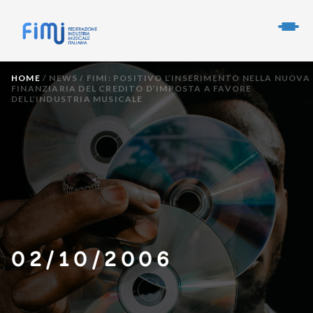
HOME
/
NEWS
/
FIMI: POSITIVO L’INSERIMENTO NELLA NUOVA
FINANZIARIA DEL CREDITO D’IMPOSTA A FAVORE
DELL’INDUSTRIA MUSICALE
02/10/2006