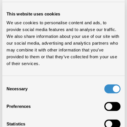
MUSICALE
This website uses cookies
We use cookies to personalise content and ads, to
NOTIZIE DI SETTORE
provide social media features and to analyse our traffic.
We also share information about your use of our site with
our social media, advertising and analytics partners who
may combine it with other information that you’ve
provided to them or that they’ve collected from your use
Primo importante passo per rilanciare il settore
of their services.
Fimi, Federazione dell’industria musicale italiana, ha accolto
positivamente l’inserimento nella nuova legge finanziaria di un credito
d’imposta fino a 100 mila euro per le spese di produzione, di sviluppo,
Consent
di digitalizzazione e di promozione di registrazioni fonografiche o
Necessary
Selection
videoclip musicali per le opere prime o seconde di artisti emergenti.
Secondo il Presidente di Fimi – Enzo Mazza – “sono state recepite
alcune proposte per il rilancio del settore, soprattutto a livello di
piccole e medie imprese, proposte che potrebbero generare quel
Preferences
giusto volano per far riprendere il mercato discografico italiano”.
Sempre secondo Mazza, resta tuttavia una generale preoccupazione sul
testo complessivo per il trasferimento forzoso di una parte del TFR
all’Inps, che colpirebbe proprio le piccole e medie aziende e la
Statistics
possibilità data ad un uso esteso di addizionali locali all’IRAP.