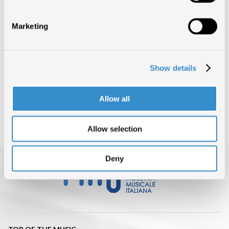
Marketing
TORNA SU
CONDIVIDI ARTICOLO
Show details
INDIETRO
Allow all
Allow selection
Deny