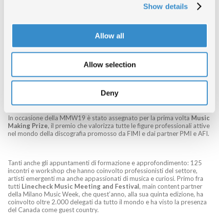
Show details
“
Milano Music Week alla sua terza edizione ha dimostrato di avere superato i
confini cittadini e di essere ormai un’iniziativa di respiro nazionale e
internazionale. Più che negli anni scorsi tanti appassionati sono arrivati da
tutta Italia non solo per i grandi e piccoli concerti, ma soprattutto per i
Allow all
numerosi appuntamenti di approfondimento e formazione, insieme ai molti
professionisti del settore provenienti da tutto il mondo. Milano si è dimostrata
polo creativo e punto di riferimento per tutta la filiera musicale del nostro
Allow selection
Paese con un’apertura sempre maggiore verso la scena internazionale
”,
afferma
Luca de Gennaro, curatore della Milano Music Week e
Vice Presidente Talent & Music di Viacom International Media
Networks
.
Deny
In occasione della MMW19 è stato assegnato per la prima volta
Music
Making Prize
, il premio che valorizza tutte le figure professionali attive
nel mondo della discografia promosso da FIMI e dai partner PMI e AFI.
Tanti anche gli appuntamenti di formazione e approfondimento: 125
incontri e workshop che hanno coinvolto professionisti del settore,
artisti emergenti ma anche appassionati di musica e curiosi. Primo fra
tutti
Linecheck Music Meeting and Festival
, main content partner
della Milano Music Week, che quest’anno, alla sua quinta edizione, ha
coinvolto oltre 2.000 delegati da tutto il mondo e ha visto la presenza
del Canada come guest country.