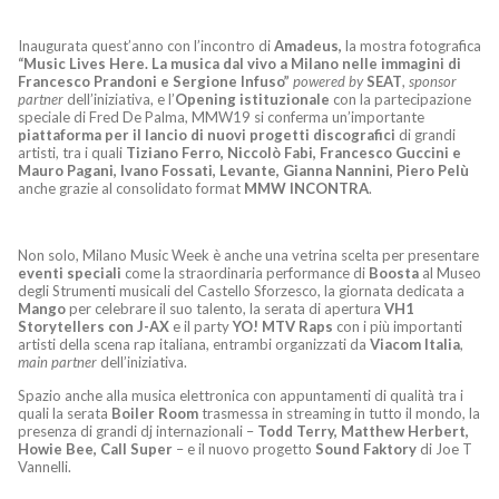
Inaugurata quest’anno con l’incontro di
Amadeus,
la mostra fotografica
“Music Lives Here. La musica dal vivo a Milano nelle immagini di
Francesco Prandoni e Sergione Infuso”
powered by
SEAT
,
sponsor
partner
dell’iniziativa, e l’
Opening istituzionale
con la partecipazione
speciale di Fred De Palma, MMW19 si conferma un’importante
piattaforma per il lancio di nuovi progetti discografici
di grandi
artisti, tra i quali
Tiziano Ferro, Niccolò Fabi, Francesco Guccini e
Mauro Pagani, Ivano Fossati, Levante, Gianna Nannini, Piero Pelù
anche grazie al consolidato format
MMW INCONTRA
.
Non solo, Milano Music Week è anche una vetrina scelta per presentare
eventi speciali
come la straordinaria performance di
Boosta
al Museo
degli Strumenti musicali del Castello Sforzesco, la giornata dedicata a
Mango
per celebrare il suo talento, la serata di apertura
VH1
Storytellers con J-AX
e il party
YO! MTV Raps
con i più importanti
artisti della scena rap italiana, entrambi organizzati da
Viacom Italia
,
main partner
dell’iniziativa.
Spazio anche alla musica elettronica con appuntamenti di qualità tra i
quali la serata
Boiler Room
trasmessa in streaming in tutto il mondo, la
presenza di grandi dj internazionali –
Todd Terry, Matthew Herbert,
Howie Bee, Call Super
– e il nuovo progetto
Sound Faktory
di Joe T
Vannelli.