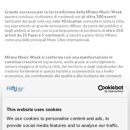
Grande successo per la terza edizione della Milano Music Week
appena conclusa, ricchissima di contenuti con gli
oltre 300 eventi
tantissimi dei quali sold out, nelle
90 location
coinvolte in tutta la città,
ma soprattutto un grande entusiasmo diffuso, da parte del pubblico e
degli addetti ai lavori, con la partecipazione straordinaria di
oltre 250
artisti da 33 Paesi e 5 continenti
, a sancire a pieno titolo Milano
come una delle principali
Music Cities
internazionali.
Milano Music Week si conferma così una manifestazione in
continua crescita
ed espansione, anche grazie al coinvolgimento
sempre maggiore di tutta la città, del territorio e degli stakeholder che
credono fortemente in questa iniziativa sostenendola sia a livello
economico, sia contribuendo alla qualità e alla ricchezza dei contenuti.
Obiettivo dei promotori –
Comune di Milano – Assessorato alla
Cultura, SIAE
(Società Italiana degli Autori ed Editori),
FIMI
(Federazione Industria Musicale Italiana),
ASSOMUSICA
(Associazione
di organizzatori e produttori italiani di spettacoli musicali dal vivo) e
This website uses cookies
NUOVOIMAIE
(Nuovo Istituto Mutualistico Artisti Interpreti Esecutori)
– e di tutti i partner coinvolti nella settimana della musica per
We use cookies to personalise content and ads, to
eccellenza, è infatti quello di offrire un
racconto dell’industria
provide social media features and to analyse our traffic.
musicale a 360°
, scoprendone il dietro le quinte attraverso i tanti