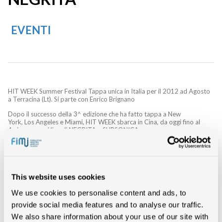
EVENTI
HIT WEEK Summer Festival Tappa unica in Italia per il 2012 ad Agosto
a Terracina (Lt). Si parte con Enrico Brignano
Dopo il successo della 3^ edizione che ha fatto tappa a New
York, Los Angeles e Miami, HIT WEEK sbarca in Cina, da oggi fino al
4 giugno, con i live di NEGRITA e SUBSONICA.
Le metropoli di Pechino e Shanghai ospiteranno i concerti di due
tra le band più rappresentative del panorama italiano, che si
esibiranno in Cina, grazie ad HIT WEEK, per la prima volta nella
loro carriera.
This website uses cookies
Questo il programma dei live che si svolgeranno in due dei templi
del rock cinese: questa sera i SUBSONICA e domani i NEGRITA a
We use cookies to personalise content and ads, to
Pechino (Tango 3rd Floor); il 3 Giugno i SUBSONICA e il 4 giugno i
provide social media features and to analyse our traffic.
NEGRITA a Shanghai (Mao Live).
We also share information about your use of our site with