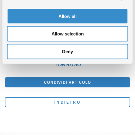
e The Base S.r.l, con la collaborazione del Comune Di Terracina e
l’ufficio Turismo e grandi Eventi. Hit Week nel mondo e’ realizzato
grazie a: Istituto per il Commercio con l’Estero, Ministero dello
Allow all
Sviluppo Economico, Regione Puglia/Puglia Sounds e Fimi –
Federazione Industria Musicale Italiana.
www.hitweek.it
Allow selection
In allegato il comunicato stampa dell’evento
Scarica l’allegato
Deny
TORNA SU
CONDIVIDI ARTICOLO
INDIETRO