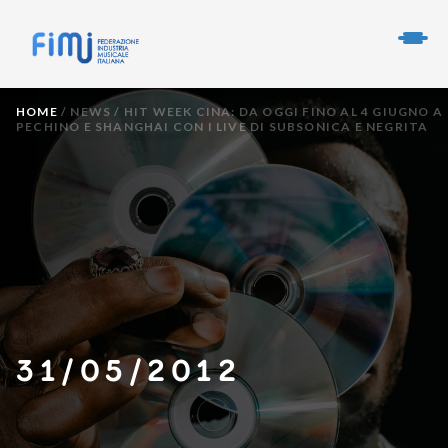
HOME
/
NEWS
/
HIT WEEK CINA: DA OGGI FINO AL 4 GIUGNO A
PECHINO E SHANGHAI CON I LIVE DI SUBSONICA E NEGRITA
31/05/2012