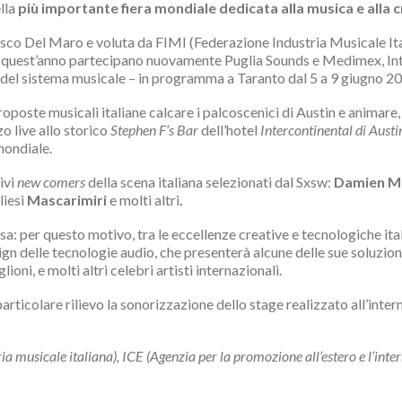
ella
più importante fiera mondiale dedicata alla musica e alla c
cesco Del Maro e voluta da FIMI (Federazione Industria Musicale Ita
 cui quest’anno partecipano nuovamente Puglia Sounds e Medimex, 
del sistema musicale – in programma a Taranto dal 5 a 9 giugno 2
oposte musicali italiane calcare i palcoscenici di Austin e animare, 
zo live allo storico
Stephen F’s Bar
dell’hotel
Intercontinental di Austi
ondiale.
ivi
new comers
della scena italiana selezionati dal Sxsw:
Damien M
liesi
Mascarimiri
e molti altri
.
sa: per questo motivo, tra le eccellenze creative e tecnologiche ita
sign delle tecnologie audio, che presenterà alcune delle sue soluzio
lioni, e molti altri celebri artisti internazionali.
articolare rilievo la sonorizzazione dello stage realizzato all’inte
a musicale italiana), ICE (Agenzia per la promozione all’estero e l’inter