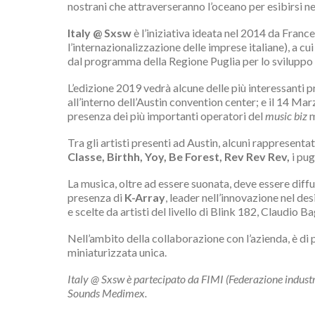
nostrani che attraverseranno l’oceano per esibirsi n
Italy @ Sxsw
è l’iniziativa ideata nel 2014 da Fran
l’internazionalizzazione delle imprese italiane), a
dal programma della Regione Puglia per lo sviluppo 
L’edizione 2019 vedrà alcune delle più interessanti pr
all’interno dell’Austin convention center; e il 14 Mar
presenza dei più importanti operatori del
music biz
m
Tra gli artisti presenti ad Austin, alcuni rappresentat
Classe, Birthh, Yoy, Be Forest, Rev Rev Rev,
i pug
La musica, oltre ad essere suonata, deve essere diffu
presenza di
K-Array
, leader nell’innovazione nel de
e scelte da artisti del livello di Blink 182, Claudio Bag
Nell’ambito della collaborazione con l’azienda, è di p
miniaturizzata unica.
Italy @ Sxsw è partecipato da FIMI (Federazione industri
Sounds Medimex.