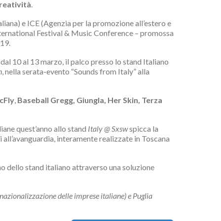
reatività
.
liana) e ICE (Agenzia per la promozione all’estero e
International Festival & Music Conference – promossa
019.
dal 10 al 13 marzo, il palco presso lo stand Italiano
n
, nella serata-evento “Sounds from Italy” alla
cFly
,
Baseball Gregg, Giungla, Her Skin, Terza
liane quest’anno allo stand
Italy @ Sxsw
spicca la
ni all’avanguardia, interamente realizzate in Toscana
rno dello stand italiano attraverso una soluzione
nazionalizzazione delle imprese italiane) e Puglia