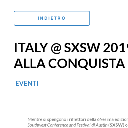
INDIETRO
ITALY @ SXSW 201
ALLA CONQUISTA D
EVENTI
Mentre si spengono i riflettori della 69esima edizione
Southwest Conference and Festival di Austin
(
SXSW
) 