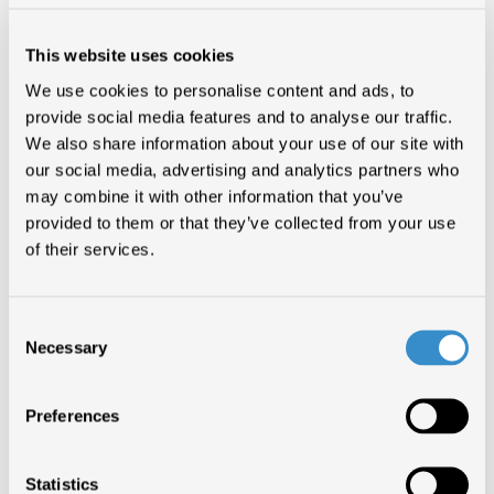
This website uses cookies
We use cookies to personalise content and ads, to
provide social media features and to analyse our traffic.
We also share information about your use of our site with
our social media, advertising and analytics partners who
may combine it with other information that you’ve
ITSRIGHT
e
NUOVO IMAIE,
società di collecting degli artisti, insieme a
provided to them or that they’ve collected from your use
FIMI
, Federazione Industria Musicale Italiana, annunciano la firma
of their services.
dell’accordo con
Sony Music Entertainment Italy
e
Universal Music
Italia e Warner Music Italia
sulla
Remunerazione Annua
Supplementare (RAS).
Consent
La RAS è un diritto al compenso che la legge sul diritto d’autore (art. 84
bis) riconosce, sui repertori pubblicati dal 1963, in favore di quegli
Necessary
Selection
artisti che non abbiano stipulato con le case discografiche un contratto
che preveda una remunerazione ricorrente (cioè, a percentuale o
compartecipazione). È una misura a tutela degli artisti, gestita dalle
collecting che li rappresentano e introdotta dalla Direttiva Europea
Preferences
2011/77/UE che ha esteso a 70 anni la durata della protezione dei
fonogrammi.
“Siamo molto soddisfatti di questo risultato, frutto di un’impegnativa
Statistics