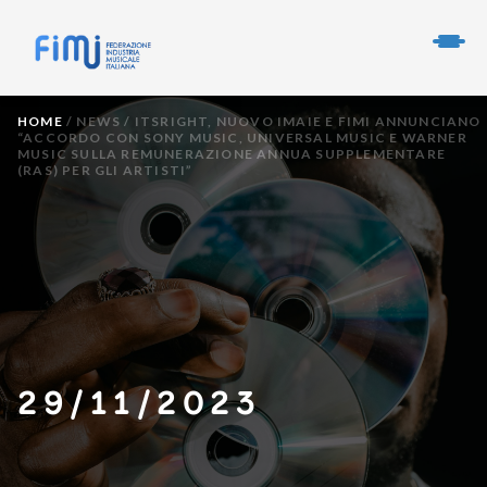
HOME
/
NEWS
/
ITSRIGHT, NUOVO IMAIE E FIMI ANNUNCIANO
“ACCORDO CON SONY MUSIC, UNIVERSAL MUSIC E WARNER
MUSIC SULLA REMUNERAZIONE ANNUA SUPPLEMENTARE
(RAS) PER GLI ARTISTI”
29/11/2023