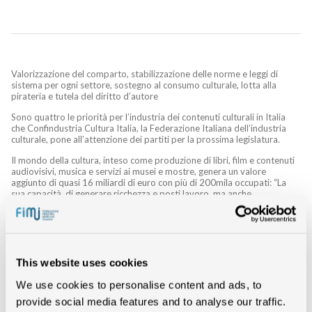
Valorizzazione del comparto, stabilizzazione delle norme e leggi di
sistema per ogni settore, sostegno al consumo culturale, lotta alla
pirateria e tutela del diritto d’autore
Sono quattro le priorità per l’industria dei contenuti culturali in Italia
che Confindustria Cultura Italia, la Federazione Italiana dell’industria
culturale, pone all’attenzione dei partiti per la prossima legislatura.
Il mondo della cultura, inteso come produzione di libri, film e contenuti
audiovisivi, musica e servizi ai musei e mostre, genera un valore
aggiunto di quasi 16 miliardi di euro con più di 200mila occupati: “La
sua capacità di generare ricchezza e posti lavoro, ma anche
innovazione, per l’economia, il suo impatto sociale nella vita degli
italiani e di immagine dell’Italia all’estero, le attribuisce un ruolo
importante per lo sviluppo e la crescita del Paese – sottolinea
Innocenzo Cipolletta, presidente di Confindustria Cultura
Italia.
Occorre prendere sempre più consapevolezza di ciò,
investendolo e valorizzandolo con specifiche politiche industriali
This website uses cookies
che dovrebbero essere al centro delle agende e dei programmi
politici
”.
We use cookies to personalise content and ads, to
provide social media features and to analyse our traffic.
“Gli ultimi due anni di politiche per le industrie culturali – prosegue