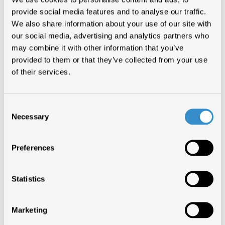
provide social media features and to analyse our traffic.
We also share information about your use of our site with
our social media, advertising and analytics partners who
may combine it with other information that you’ve
Come la
digital disruption
ha trasformato le industrie creative: editoria
provided to them or that they’ve collected from your use
libraria, musica, tv e cinema, quotidiani.
I cambiamenti nei modelli di fruizione da parte dei consumatori. I nuovi
of their services.
business model.
La sfida dei giganti tecnologici: Amazon, Apple, Facebook, Google,
Netflix, Spotify…
Con Ferruccio de Bortoli (presidente Longanesi), Irene
Enriques (direttore generale Zanichelli), Enzo Mazza (presidente FIMI), Gino
Consent
Roncaglia (professore di Informatica applicata alle discipline umanistiche),
Necessary
Riccardo Tozzi (fondatore e presidente di Cattleya)
Modera Alessandro
Selection
Magno (Chief Digital Officer GeMS)
A cura di ilLibraio.it
L’
evento
di
Tempo di libri
si terrà il 10 Marzo, in sala Caffè letterario
alle ore 11,30.
Preferences
TORNA SU
Statistics
CONDIVIDI ARTICOLO
Marketing