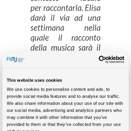
per raccontarla. Elisa
darà il via ad una
settimana nella
quale il racconto
della musica sarà il
concetto alla base di
molte tra le attività
che comporranno un
This website uses cookies
calendario ricco di
We use cookies to personalise content and ads, to
eventi di tante
provide social media features and to analyse our traffic.
We also share information about your use of our site with
tipologie differenti,
our social media, advertising and analytics partners who
con lo scopo di
may combine it with other information that you’ve
provided to them or that they’ve collected from your use
fornire un’idea il più