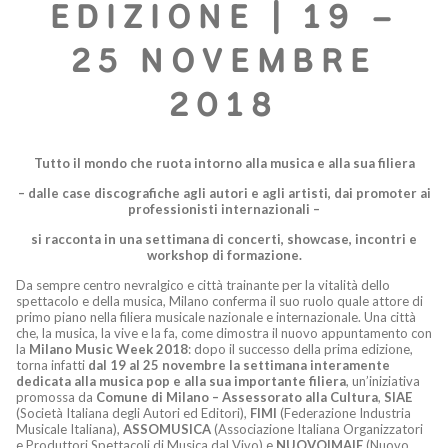
EDIZIONE | 19 –
25 NOVEMBRE
2018
Tutto il mondo che ruota intorno alla musica e alla sua filiera
– dalle case discografiche agli autori e agli artisti, dai promoter ai
professionisti internazionali –
si racconta in una settimana di concerti, showcase, incontri e
workshop di formazione.
Da sempre centro nevralgico e città trainante per la vitalità dello
spettacolo e della musica, Milano conferma il suo ruolo quale attore di
primo piano nella filiera musicale nazionale e internazionale. Una città
che, la musica, la vive e la fa, come dimostra il nuovo appuntamento con
la
Milano Music Week
2018
: dopo il successo della prima edizione,
torna infatti
dal 19 al 25 novembre
la settimana interamente
dedicata alla musica pop e alla sua importante filiera
, un’iniziativa
promossa da
Comune di Milano – Assessorato alla Cultura
,
SIAE
(Società Italiana degli Autori ed Editori),
FIMI
(Federazione Industria
Musicale Italiana),
ASSOMUSICA
(Associazione Italiana Organizzatori
e Produttori Spettacoli di Musica dal Vivo) e
NUOVOIMAIE
(Nuovo