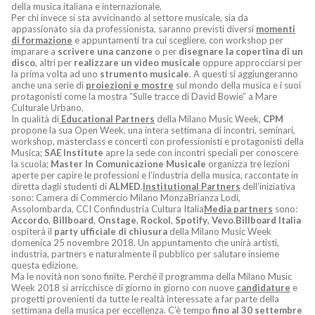
della musica italiana e internazionale.
Per chi invece si sta avvicinando al settore musicale, sia da
appassionato sia da professionista, saranno previsti diversi
momenti
di formazione
e appuntamenti tra cui scegliere, con workshop per
imparare a
scrivere una canzone
o per
disegnare la copertina di un
disco
, altri per
realizzare un video musicale
oppure approcciarsi per
la prima volta ad uno
strumento musicale
. A questi si aggiungeranno
anche una serie di
proiezioni e mostre
sul mondo della musica e i suoi
protagonisti come la mostra “Sulle tracce di David Bowie” a Mare
Culturale Urbano.
In qualità di
Educational Partners
della Milano Music Week,
CPM
propone la sua Open Week, una intera settimana di incontri, seminari,
workshop, masterclass e concerti con professionisti e protagonisti della
Musica;
SAE Institute
apre la sede con incontri speciali per conoscere
la scuola;
Master In Comunicazione Musicale
organizza tre lezioni
aperte per capire le professioni e l’industria della musica, raccontate in
diretta dagli studenti di
ALMED
.
Institutional Partners
dell’iniziativa
sono: Camera di Commercio Milano MonzaBrianza Lodi,
Assolombarda, CCI Confindustria Cultura Italia
Media partners
sono:
Accordo
,
Billboard
,
Onstage
,
Rockol
,
Spotify
,
Vevo
.
Billboard Italia
ospiterà il
party
ufficiale di chiusura
della Milano Music Week
domenica 25 novembre 2018. Un appuntamento che unirà artisti,
industria, partners e naturalmente il pubblico per salutare insieme
questa edizione.
Ma le novità non sono finite. Perché il programma della Milano Music
Week 2018 si arricchisce di giorno in giorno con nuove
candidature
e
progetti provenienti da tutte le realtà interessate a far parte della
settimana della musica per eccellenza. C’è tempo
fino al 30 settembre