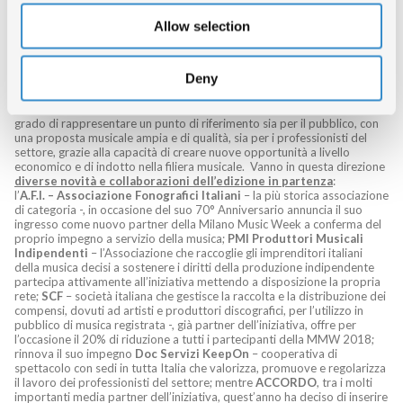
International Media
Allow selection
Networks
.
Deny
Milano diventa quindi sempre di più una vera e propria “Music City”
,
in
grado di rappresentare un punto di riferimento sia per il pubblico, con
una proposta musicale ampia e di qualità, sia per i professionisti del
settore, grazie alla capacità di creare nuove opportunità a livello
economico e di indotto nella filiera musicale. Vanno in questa direzione
diverse novità e collaborazioni dell’edizione in partenza
:
l’
A.F.I. – Associazione Fonografici Italiani
– la più storica associazione
di categoria -, in occasione del suo 70° Anniversario annuncia il suo
ingresso come nuovo partner della Milano Music Week a conferma del
proprio impegno a servizio della musica;
PMI Produttori Musicali
Indipendenti
– l’Associazione che raccoglie gli imprenditori italiani
della musica decisi a sostenere i diritti della produzione indipendente
partecipa attivamente all’iniziativa mettendo a disposizione la propria
rete;
SCF
– società italiana che gestisce la raccolta e la distribuzione dei
compensi, dovuti ad artisti e produttori discografici, per l’utilizzo in
pubblico di musica registrata -, già partner dell’iniziativa, offre per
l’occasione il 20% di riduzione a tutti i partecipanti della MMW 2018;
rinnova il suo impegno
Doc Servizi
KeepOn
– cooperativa di
spettacolo con sedi in tutta Italia che valorizza, promuove e regolarizza
il lavoro dei professionisti del settore; mentre
ACCORDO
, tra i molti
importanti media partner dell’iniziativa, quest’anno ha deciso di inserire