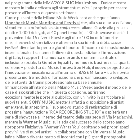
nel programma della MMW2018
SHG Musicshow
– l’unica mostra-
mercato in Italia dedicata agli strumenti musicali, proprio per essere
presente all’interno di questa settimana.
Cuore pulsante della Milano Music Week sarà anche quest’anno
Linecheck Music Meeting and Festival
che, alla sua quarta edizione,
si conferma la principale
music conference
italiana. Grazie alla presenza
di oltre 1.000 delegati, ai 40 panel tematici, ai 30 showcase di artisti
provenienti da 15 diversi Paesi e agli oltre 100 incontri one-to-
one, Linecheck si specializza e afferma la sua identità di
Showcase
Festival
, diventando per tre giorni il punto di incontro del music business
internazionale. Tra i temi di rilievo di questa edizione
l’innovazione
digitale, i rapporti tra musica e brands
e un tema centrale di
inclusione sociale: la
Gender Equality nel music business
. La quarta
edizione – prodotta da
Music Innovation Hub
, il nuovo progetto per
l’innovazione musicale nato all’interno di
BASE Milano
– tra le novità
presenta inoltre moduli di formazione che preannunciano lo sviluppo
delle attività di training professionale su base annuale.
Immancabile all’interno della Milano Music Week anche il mondo delle
case discografiche
che, in questa occasione, apriranno
eccezionalmente le porte al pubblico, con un invito in particolare ai
nuovi talenti.
SONY MUSIC
metterà infatti a disposizione di artisti
emergenti, in anteprima, il suo nuovo studio di registrazione di
prossima inaugurazione “RCA RECORDING STUDIO” e ospiterà una
serie di showcase all’interno del teatro della sua sede di Via Maciachini,
mentre la
Warner Music
, sulla scia del successo dello scorso anno,
riproporrà l’iniziativa “Warner Wants You” ospitando nei propri spazi
provini live di nuovi artisti. In collaborazione con
Universal Music
,
infine, Milano diventa teatro di incontri con i più grandi protagonisti