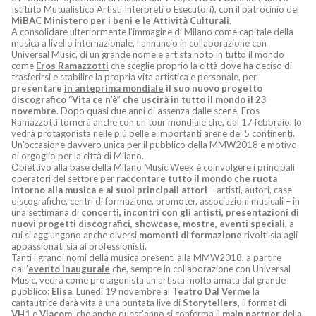
Istituto Mutualistico Artisti Interpreti o Esecutori), con il patrocinio del
MiBAC
Ministero per i beni e le Attività Culturali
.
A consolidare ulteriormente l’immagine di Milano come capitale della
musica a livello internazionale, l’annuncio in collaborazione con
Universal Music, di un grande nome e artista noto in tutto il mondo
come
Eros Ramazzotti
che sceglie proprio la città dove ha deciso di
trasferirsi e stabilire la propria vita artistica e personale, per
presentare
in anteprima mondiale
il suo nuovo progetto
discografico “Vita ce n’è” che uscirà in tutto il mondo il 23
novembre
. Dopo quasi due anni di assenza dalle scene, Eros
Ramazzotti tornerà anche con un tour mondiale che, dal 17 febbraio, lo
vedrà protagonista nelle più belle e importanti arene dei 5 continenti.
Un’occasione davvero unica per il pubblico della MMW2018 e motivo
di orgoglio per la città di Milano.
Obiettivo alla base della Milano Music Week è coinvolgere i principali
operatori del settore per
raccontare tutto il mondo che ruota
intorno alla musica e ai suoi principali attori
– artisti, autori, case
discografiche, centri di formazione, promoter, associazioni musicali – in
una settimana di
concerti, incontri con gli artisti, presentazioni di
nuovi progetti discografici, showcase, mostre, eventi speciali
, a
cui si aggiungono anche diversi
momenti di formazione
rivolti sia agli
appassionati sia ai professionisti.
Tanti i grandi nomi della musica presenti alla MMW2018, a partire
dall’
evento inaugurale
che, sempre in collaborazione con Universal
Music, vedrà come protagonista un’artista molto amata dal grande
pubblico:
Elisa
. Lunedì 19 novembre al
Teatro Dal Verme
la
cantautrice darà vita a una puntata live di
Storytellers
, il format di
VH1
e
Viacom
, che anche quest’anno si conferma il
main partner
della