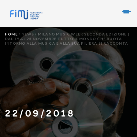
HOME
/
NEWS
/
MILANO MUSIC WEEK SECONDA EDIZIONE |
DAL 19 AL 25 NOVEMBRE TUTTO IL MONDO CHE RUOTA
INTORNO ALLA MUSICA E ALLA SUA FILIERA SI RACCONTA
22/09/2018