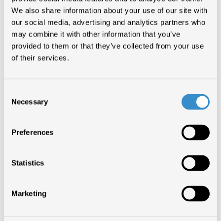
We also share information about your use of our site with
our social media, advertising and analytics partners who
may combine it with other information that you’ve
Anche quest’anno
FIMI è content partner degli Mtv Digital Days
,
provided to them or that they’ve collected from your use
che si terranno presso la Reggia di Monza l’11 e il 12 Settembre.
of their services.
Enzo Mazza, CEO FIMI, modererà l’incontro tra Alessio Bertallot e
Dargen D’Amico sul tema:
“La diffusione e l’ascolto di musica
nell’epoca dello streaming”
.
Consent
Il programma completo dell’evento e tutti i dettagli sono
Necessary
Selection
indisponibili al link: http://digitaldays.mtv.it/
Preferences
TORNA SU
Statistics
CONDIVIDI ARTICOLO
Marketing
INDIETRO