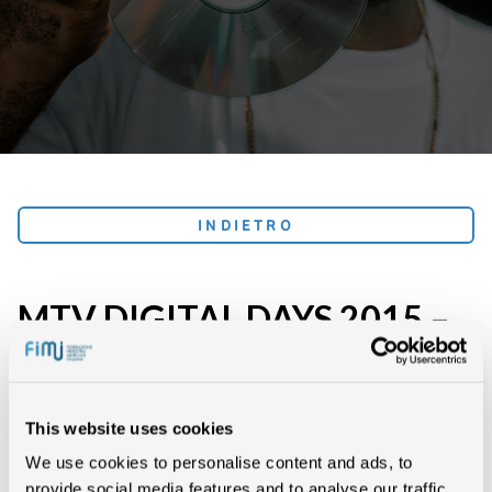
INDIETRO
MTV DIGITAL DAYS 2015 –
SABATO 12 SETTEMBRE
EVENTI
This website uses cookies
We use cookies to personalise content and ads, to
provide social media features and to analyse our traffic.