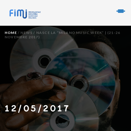
HOME
/
NEWS
/
NASCE LA “MILANO MUSIC WEEK” | (21-26
NOVEMBRE 2017)
12/05/2017