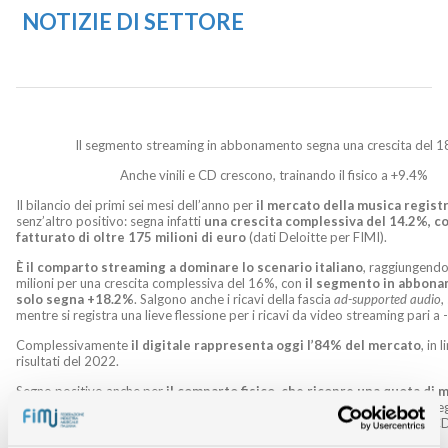
NOTIZIE DI SETTORE
Il segmento streaming in abbonamento segna una crescita del 
Anche vinili e CD crescono, trainando il fisico a +9.4%
Il bilancio dei primi sei mesi dell’anno per
il mercato della musica registra
senz’altro positivo: segna infatti
una crescita complessiva del 14.2%, c
fatturato di oltre 175 milioni di euro
(dati Deloitte per FIMI).
È il comparto streaming a dominare lo scenario italiano
, raggiungend
milioni per una crescita complessiva del 16%, con
il segmento in abbona
solo segna +18.2%
. Salgono anche i ricavi della fascia
ad-supported audio
,
mentre si registra una lieve flessione per i ricavi da video streaming pari a 
Complessivamente
il digitale rappresenta oggi l’84% del mercato
, in 
risultati del 2022.
Segno positivo anche per
il comparto fisico, che ricopre una quota di 
al 16% e che chiude il semestre a +9.4%
: a dominare è l’inossidabile 
del
vinile, che cresce del 14.3%
e con un’inversione di tendenza per il C
del 5.3%.