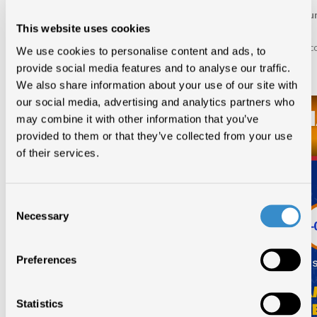
Da rilevare, soprattutto per questo segmento, l’impatto del
Bonus Cultu
a fine giugno aveva generato oltre 8 milioni di euro
.
This website uses cookies
Il
primo semestre
conferma, inoltre, il
dominio del repertorio italiano
, c
We use cookies to personalise content and ads, to
Album e Singoli guidate da titoli italiani.
provide social media features and to analyse our traffic.
We also share information about your use of our site with
our social media, advertising and analytics partners who
may combine it with other information that you’ve
provided to them or that they’ve collected from your use
of their services.
Consent
Necessary
Selection
Preferences
Statistics