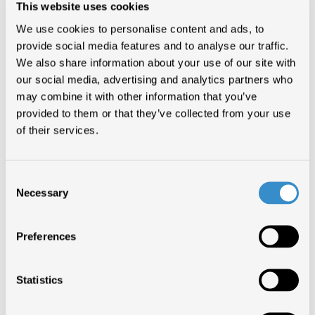
This website uses cookies
NESSUN CAMBIAMENTO DI
We use cookies to personalise content and ads, to
OPINIONE
provide social media features and to analyse our traffic.
We also share information about your use of our site with
our social media, advertising and analytics partners who
NOTIZIE DI SETTORE
may combine it with other information that you’ve
provided to them or that they’ve collected from your use
of their services.
Consent
FIMI ha confermato oggi i contenuti e le osservazioni presentate
Necessary
Selection
nell’audizione del 10 novembre scorso. Nessuna “marcia indietro”
come avrebbe dichiarato SIAE riferendosi alla replica di FIMI inviata in
data 18 novembre scorso.
FIMI ha anche confermato che in caso di
approvazione del DPCM sul contrassegno,ricorrerà in sede
Preferences
comunitaria.
Statistics
TORNA SU