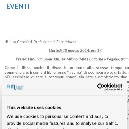
EVENTI
di Luca Cerchiari. Prefazione di Enzo Mazza
Martedì 20 maggio 2014, ore 17
Presso: FIMI, Via Leone XIII, 14-Milano (MM1 Cadorna o Pagano, tram
Come Il libro, anche il disco è un bene allo stesso tempo cu
commerciale. E come il libro, esso “rischia” di scomparire
o, di fatto, 
più, assimilato quanto a contenuti sonori alla rete e rimpicciolito sino
invisibile in file digitali. C’è n’è abbastanza non tanto per celebrarne il Req
contrario per riflettere sulla sua lunga vicenda, che parte dai progetti franc
realizzazioni americane di epoca positivista per arrivare all’età cont
caratterizzata tra l’altro, come osserva Enzo Mazza nella sua brillante Pr
volume, dalla palingenesi del “consumer” in “prosumer”, e dal
passag
materialità alla “liquidità”
. Così come l’ha definita il sociologo Zygm
This website uses cookies
con Nicholas Negroponte, uno dei maggiori teorici dell’età digitale. Ma 
paradosso solo apparente,
dal ritorno al vinile
,
inteso come mercato 
We use cookies to personalise content and ads, to
oltre che dell’usato
, e che poggia sulla persistenza di quasi cento 
giradischi (piatto-testina -puntina) ancora in funzione sul pianeta.
provide social media features and to analyse our traffic.