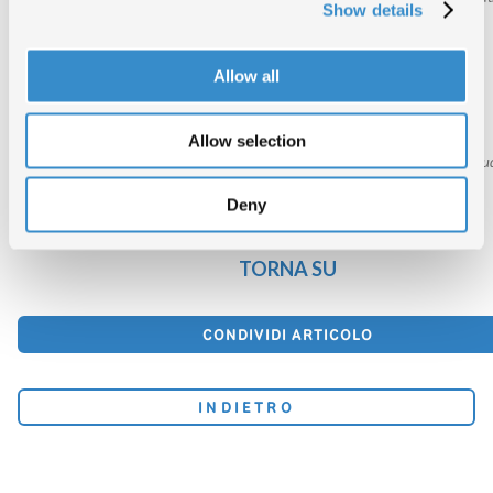
Show details
– Prof.Alessandro Carrera, Università di Houston;
– M.Renato Meucci, Direttore del Conservatorio di Novara;
Allow all
– M.Mario Lavezzi, autore;
– M.Ramin
Bahrami, pianista classico (in collegamento da Biella);
Allow selection
– Dr.Massimo Pistacchi, Direttore dell’
Istituto centrale per i beni sonori e aud
collegamento da Roma).
Deny
Scarica l’allegato
TORNA SU
CONDIVIDI ARTICOLO
INDIETRO