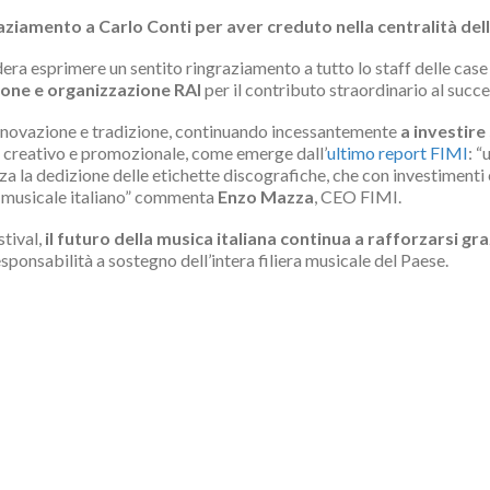
aziamento a Carlo Conti per aver creduto nella centralità
del
dera esprimere un sentito ringraziamento a tutto lo staff delle cas
one e organizzazione RAI
per il contributo straordinario al succ
 innovazione e tradizione, continuando incessantemente
a investire
o creativo e promozionale, come emerge dall’
ultimo report FIMI
: “
za la dedizione delle etichette discografiche, che con investimenti e
a musicale italiano” commenta
Enzo Mazza
, CEO FIMI.
stival,
il futuro della musica italiana continua a rafforzarsi gr
sponsabilità a sostegno dell’intera filiera musicale del Paese.