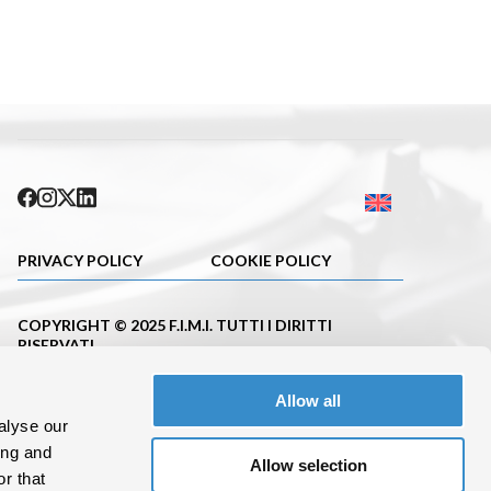
PRIVACY POLICY
COOKIE POLICY
COPYRIGHT © 2025 F.I.M.I. TUTTI I DIRITTI
RISERVATI
PUBBLICAZIONE ISCRITTA NEL REGISTRO DELLA
Allow all
STAMPA DEL TRIBUNALE DI MILANO CON IL N.663
DEL 23.11.2001
alyse our
ing and
C. F.10695620152 P.IVA 08288100962
Allow selection
r that